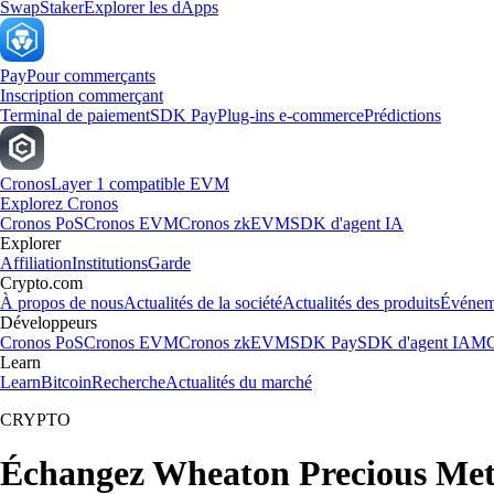
Swap
Staker
Explorer les dApps
Pay
Pour commerçants
Inscription commerçant
Terminal de paiement
SDK Pay
Plug-ins e-commerce
Prédictions
Cronos
Layer 1 compatible EVM
Explorez Cronos
Cronos PoS
Cronos EVM
Cronos zkEVM
SDK d'agent IA
Explorer
Affiliation
Institutions
Garde
Crypto.com
À propos de nous
Actualités de la société
Actualités des produits
Événem
Développeurs
Cronos PoS
Cronos EVM
Cronos zkEVM
SDK Pay
SDK d'agent IA
MC
Learn
Learn
Bitcoin
Recherche
Actualités du marché
CRYPTO
Échangez Wheaton Precious Met