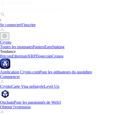
Marchés
Particuliers
Entreprises
Découvrir
/
Se connecter
S'inscrire
Crypto
Toutes les monnaies
Paniers
Earn
Staking
Tendance
Bitcoin
Ethereum
XRP
Dogecoin
Cronos
Application Crypto.com
Pour les utilisateurs du quotidien
Commencer
Crypto
Carte Visa prépayée
Level Up
Onchain
Pour les passionnés de Web3
Obtenir l'extension