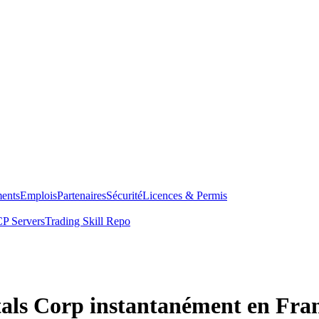
ents
Emplois
Partenaires
Sécurité
Licences & Permis
P Servers
Trading Skill Repo
als Corp instantanément en Fra