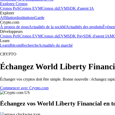
Explorez Cronos
Cronos PoS
Cronos EVM
Cronos zkEVM
SDK d'agent IA
Explorer
Affiliation
Institutions
Garde
Crypto.com
À propos de nous
Actualités de la société
Actualités des produits
Événem
Développeurs
Cronos PoS
Cronos EVM
Cronos zkEVM
SDK Pay
SDK d'agent IA
MC
Learn
Learn
Bitcoin
Recherche
Actualités du marché
CRYPTO
Échangez World Liberty Financi
Échanger vos cryptos doit être simple. Bonne nouvelle : échangez rapi
Commencer avec Crypto.com
Échangez vos World Liberty Financial en to