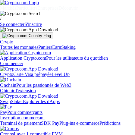
Marchés
Particuliers
Entreprises
Découvrir
/
Se connecter
S'inscrire
Crypto
Toutes les monnaies
Paniers
Earn
Staking
Application Crypto.com
Pour les utilisateurs du quotidien
Commencer
Crypto
Carte Visa prépayée
Level Up
Onchain
Pour les passionnés de Web3
Obtenir l'extension
Swap
Staker
Explorer les dApps
Pay
Pour commerçants
Inscription commerçant
Terminal de paiement
SDK Pay
Plug-ins e-commerce
Prédictions
Cronos
Layer 1 compatible EVM