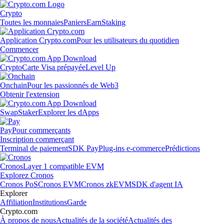
Crypto
Toutes les monnaies
Paniers
Earn
Staking
Application Crypto.com
Pour les utilisateurs du quotidien
Commencer
Crypto
Carte Visa prépayée
Level Up
Onchain
Pour les passionnés de Web3
Obtenir l'extension
Swap
Staker
Explorer les dApps
Pay
Pour commerçants
Inscription commerçant
Terminal de paiement
SDK Pay
Plug-ins e-commerce
Prédictions
Cronos
Layer 1 compatible EVM
Explorez Cronos
Cronos PoS
Cronos EVM
Cronos zkEVM
SDK d'agent IA
Explorer
Affiliation
Institutions
Garde
Crypto.com
À propos de nous
Actualités de la société
Actualités des