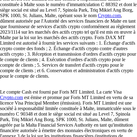
constituée à Malte sous le numéro d'immatriculation C 88392 et dont le
siège social est situé au Level 7, Spinola Park, Triq Mikiel Ang Borg,
SPK 1000, St. Julians, Malte, opérant sous le nom
Crypto.com
,
dûment autorisée par l'Autorité des services financiers de Malte en tant
que fournisseur de services d'actifs crypto conformément au règlement
2023/1114 sur les marchés des actifs crypto tel qu'il est mis en œuvre à
Malte par la loi sur les marchés des actifs crypto. Foris DAX MT
Limited est autorisé à fournir les services suivants : 1. Échange d'actifs
crypto contre des fonds ; 2. Échange d'actifs crypto contre d'autres
actifs crypto ; 3. Réception et transmission d'ordres d'actifs crypto pour
le compte de clients ; 4. Exécution d'ordres d'actifs crypto pour le
compte de clients ; 5. Services de transfert d'actifs crypto pour le
compte de clients ; et 6. Conservation et administration d'actifs crypto
pour le compte de clients.
Le compte Cash est fourni par Foris MT Limited. La carte Visa
Crypto.com
est émise et promue par Foris MT Limited en vertu de sa
licence Visa Principal Member (émission). Foris MT Limited est une
société à responsabilité limitée constituée à Malte, immatriculée sous le
numéro C 90348 et dont le siège social est situé au Level 7, Spinola
Park, Triq Mikiel Ang Borg, SPK 1000, St. Julians, Malte, dûment
agréée par la Malta Financial Services Authority en tant qu'institution
financière autorisée à émettre des monnaies électroniques en vertu de
l'annexe 3 de la loi sur les institutions financières (institutions de