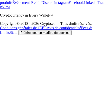
produits
Événements
Reddit
Discord
Instagram
Facebook
Linkedin
Tradin
gView
Cryptocurrency in Every Wallet™
Copyright © 2018 - 2026 Crypto.com. Tous droits réservés.
Conditions générales de l'EEE
Avis de confidentialité
Fees &
Limits
Statut
Préférences en matière de cookies