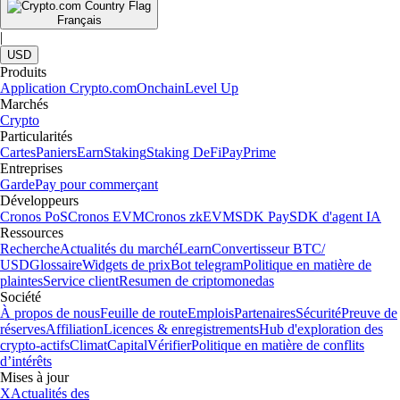
Français
|
USD
Produits
Application Crypto.com
Onchain
Level Up
Marchés
Crypto
Particularités
Cartes
Paniers
Earn
Staking
Staking DeFi
Pay
Prime
Entreprises
Garde
Pay pour commerçant
Développeurs
Cronos PoS
Cronos EVM
Cronos zkEVM
SDK Pay
SDK d'agent IA
Ressources
Recherche
Actualités du marché
Learn
Convertisseur BTC/
USD
Glossaire
Widgets de prix
Bot telegram
Politique en matière de
plaintes
Service client
Resumen de criptomonedas
Société
À propos de nous
Feuille de route
Emplois
Partenaires
Sécurité
Preuve de
réserves
Affiliation
Licences & enregistrements
Hub d'exploration des
crypto-actifs
Climat
Capital
Vérifier
Politique en matière de conflits
d’intérêts
Mises à jour
X
Actualités des