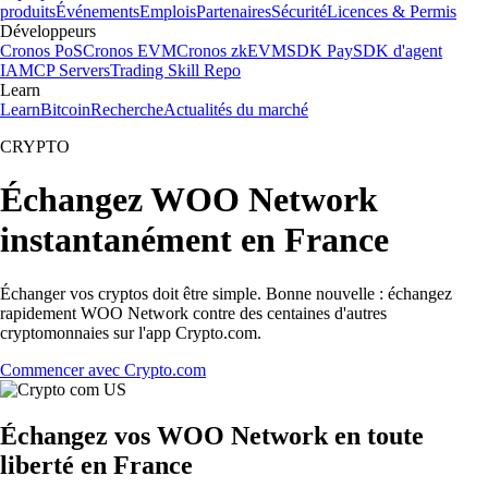
produits
Événements
Emplois
Partenaires
Sécurité
Licences & Permis
Développeurs
Cronos PoS
Cronos EVM
Cronos zkEVM
SDK Pay
SDK d'agent
IA
MCP Servers
Trading Skill Repo
Learn
Learn
Bitcoin
Recherche
Actualités du marché
CRYPTO
Échangez WOO Network
instantanément en France
Échanger vos cryptos doit être simple. Bonne nouvelle : échangez
rapidement WOO Network contre des centaines d'autres
cryptomonnaies sur l'app Crypto.com.
Commencer avec Crypto.com
Échangez vos WOO Network en toute
liberté en France