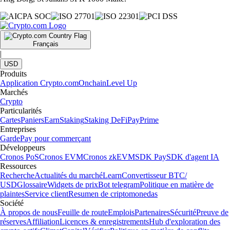
Français
|
USD
Produits
Application Crypto.com
Onchain
Level Up
Marchés
Crypto
Particularités
Cartes
Paniers
Earn
Staking
Staking DeFi
Pay
Prime
Entreprises
Garde
Pay pour commerçant
Développeurs
Cronos PoS
Cronos EVM
Cronos zkEVM
SDK Pay
SDK d'agent IA
Ressources
Recherche
Actualités du marché
Learn
Convertisseur BTC/
USD
Glossaire
Widgets de prix
Bot telegram
Politique en matière de
plaintes
Service client
Resumen de criptomonedas
Société
À propos de nous
Feuille de route
Emplois
Partenaires
Sécurité
Preuve de
réserves
Affiliation
Licences & enregistrements
Hub d'exploration des