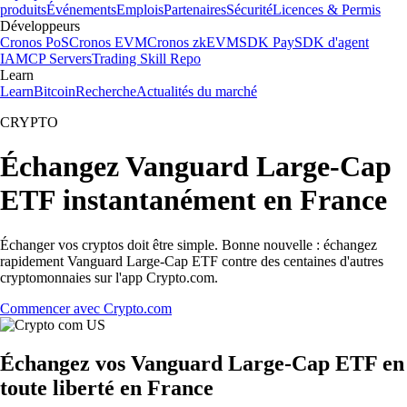
produits
Événements
Emplois
Partenaires
Sécurité
Licences & Permis
Développeurs
Cronos PoS
Cronos EVM
Cronos zkEVM
SDK Pay
SDK d'agent
IA
MCP Servers
Trading Skill Repo
Learn
Learn
Bitcoin
Recherche
Actualités du marché
CRYPTO
Échangez Vanguard Large-Cap
ETF instantanément en France
Échanger vos cryptos doit être simple. Bonne nouvelle : échangez
rapidement Vanguard Large-Cap ETF contre des centaines d'autres
cryptomonnaies sur l'app Crypto.com.
Commencer avec Crypto.com
Échangez vos Vanguard Large-Cap ETF en
toute liberté en France