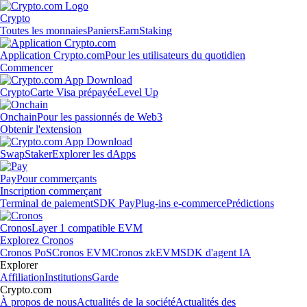
Crypto
Toutes les monnaies
Paniers
Earn
Staking
Application Crypto.com
Pour les utilisateurs du quotidien
Commencer
Crypto
Carte Visa prépayée
Level Up
Onchain
Pour les passionnés de Web3
Obtenir l'extension
Swap
Staker
Explorer les dApps
Pay
Pour commerçants
Inscription commerçant
Terminal de paiement
SDK Pay
Plug-ins e-commerce
Prédictions
Cronos
Layer 1 compatible EVM
Explorez Cronos
Cronos PoS
Cronos EVM
Cronos zkEVM
SDK d'agent IA
Explorer
Affiliation
Institutions
Garde
Crypto.com
À propos de nous
Actualités de la société
Actualités des