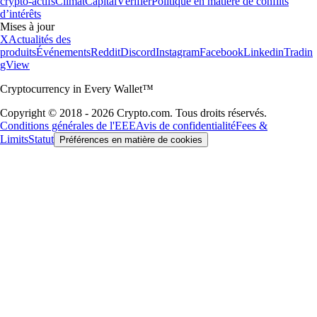
crypto-actifs
Climat
Capital
Vérifier
Politique en matière de conflits
d’intérêts
Mises à jour
X
Actualités des
produits
Événements
Reddit
Discord
Instagram
Facebook
Linkedin
Tradin
gView
Cryptocurrency in Every Wallet™
Copyright © 2018 - 2026 Crypto.com. Tous droits réservés.
Conditions générales de l'EEE
Avis de confidentialité
Fees &
Limits
Statut
Préférences en matière de cookies