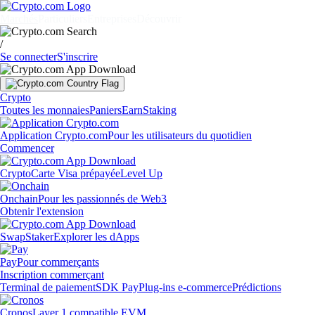
Marchés
Particuliers
Entreprises
Découvrir
/
Se connecter
S'inscrire
Crypto
Toutes les monnaies
Paniers
Earn
Staking
Application Crypto.com
Pour les utilisateurs du quotidien
Commencer
Crypto
Carte Visa prépayée
Level Up
Onchain
Pour les passionnés de Web3
Obtenir l'extension
Swap
Staker
Explorer les dApps
Pay
Pour commerçants
Inscription commerçant
Terminal de paiement
SDK Pay
Plug-ins e-commerce
Prédictions
Cronos
Layer 1 compatible EVM