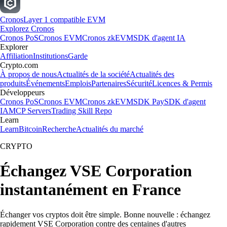
Cronos
Layer 1 compatible EVM
Explorez Cronos
Cronos PoS
Cronos EVM
Cronos zkEVM
SDK d'agent IA
Explorer
Affiliation
Institutions
Garde
Crypto.com
À propos de nous
Actualités de la société
Actualités des
produits
Événements
Emplois
Partenaires
Sécurité
Licences & Permis
Développeurs
Cronos PoS
Cronos EVM
Cronos zkEVM
SDK Pay
SDK d'agent
IA
MCP Servers
Trading Skill Repo
Learn
Learn
Bitcoin
Recherche
Actualités du marché
CRYPTO
Échangez VSE Corporation
instantanément en France
Échanger vos cryptos doit être simple. Bonne nouvelle : échangez
rapidement VSE Corporation contre des centaines d'autres