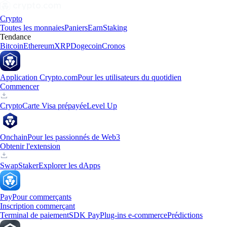
Crypto
Toutes les monnaies
Paniers
Earn
Staking
Tendance
Bitcoin
Ethereum
XRP
Dogecoin
Cronos
Application Crypto.com
Pour les utilisateurs du quotidien
Commencer
Crypto
Carte Visa prépayée
Level Up
Onchain
Pour les passionnés de Web3
Obtenir l'extension
Swap
Staker
Explorer les dApps
Pay
Pour commerçants
Inscription commerçant
Terminal de paiement
SDK Pay
Plug-ins e-commerce
Prédictions