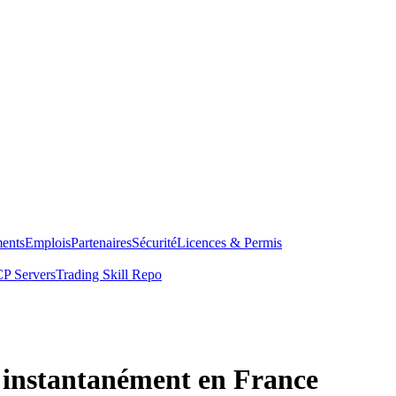
ents
Emplois
Partenaires
Sécurité
Licences & Permis
P Servers
Trading Skill Repo
 instantanément en France