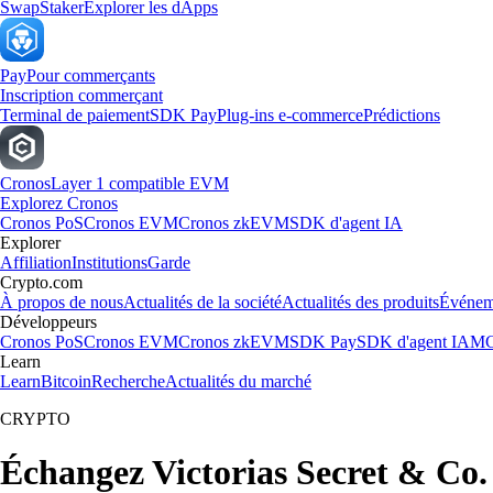
Swap
Staker
Explorer les dApps
Pay
Pour commerçants
Inscription commerçant
Terminal de paiement
SDK Pay
Plug-ins e-commerce
Prédictions
Cronos
Layer 1 compatible EVM
Explorez Cronos
Cronos PoS
Cronos EVM
Cronos zkEVM
SDK d'agent IA
Explorer
Affiliation
Institutions
Garde
Crypto.com
À propos de nous
Actualités de la société
Actualités des produits
Événem
Développeurs
Cronos PoS
Cronos EVM
Cronos zkEVM
SDK Pay
SDK d'agent IA
MC
Learn
Learn
Bitcoin
Recherche
Actualités du marché
CRYPTO
Échangez Victorias Secret & Co.