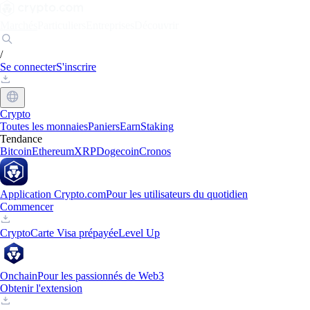
Marchés
Particuliers
Entreprises
Découvrir
/
Se connecter
S'inscrire
Crypto
Toutes les monnaies
Paniers
Earn
Staking
Tendance
Bitcoin
Ethereum
XRP
Dogecoin
Cronos
Application Crypto.com
Pour les utilisateurs du quotidien
Commencer
Crypto
Carte Visa prépayée
Level Up
Onchain
Pour les passionnés de Web3
Obtenir l'extension