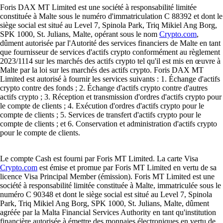
Foris DAX MT Limited est une société à responsabilité limitée
constituée à Malte sous le numéro d'immatriculation C 88392 et dont le
siège social est situé au Level 7, Spinola Park, Triq Mikiel Ang Borg,
SPK 1000, St. Julians, Malte, opérant sous le nom
Crypto.com
,
dûment autorisée par l'Autorité des services financiers de Malte en tant
que fournisseur de services d'actifs crypto conformément au règlement
2023/1114 sur les marchés des actifs crypto tel qu'il est mis en œuvre à
Malte par la loi sur les marchés des actifs crypto. Foris DAX MT
Limited est autorisé à fournir les services suivants : 1. Échange d'actifs
crypto contre des fonds ; 2. Échange d'actifs crypto contre d'autres
actifs crypto ; 3. Réception et transmission d'ordres d'actifs crypto pour
le compte de clients ; 4. Exécution d'ordres d'actifs crypto pour le
compte de clients ; 5. Services de transfert d'actifs crypto pour le
compte de clients ; et 6. Conservation et administration d'actifs crypto
pour le compte de clients.
Le compte Cash est fourni par Foris MT Limited. La carte Visa
Crypto.com
est émise et promue par Foris MT Limited en vertu de sa
licence Visa Principal Member (émission). Foris MT Limited est une
société à responsabilité limitée constituée à Malte, immatriculée sous le
numéro C 90348 et dont le siège social est situé au Level 7, Spinola
Park, Triq Mikiel Ang Borg, SPK 1000, St. Julians, Malte, dûment
agréée par la Malta Financial Services Authority en tant qu'institution
financière autorisée à émettre des monnaies électroniques en vertu de