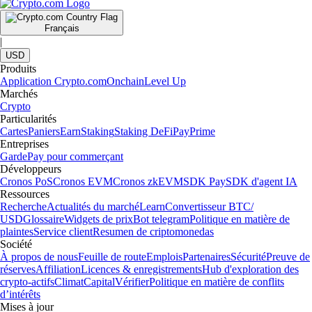
Français
|
USD
Produits
Application Crypto.com
Onchain
Level Up
Marchés
Crypto
Particularités
Cartes
Paniers
Earn
Staking
Staking DeFi
Pay
Prime
Entreprises
Garde
Pay pour commerçant
Développeurs
Cronos PoS
Cronos EVM
Cronos zkEVM
SDK Pay
SDK d'agent IA
Ressources
Recherche
Actualités du marché
Learn
Convertisseur BTC/
USD
Glossaire
Widgets de prix
Bot telegram
Politique en matière de
plaintes
Service client
Resumen de criptomonedas
Société
À propos de nous
Feuille de route
Emplois
Partenaires
Sécurité
Preuve de
réserves
Affiliation
Licences & enregistrements
Hub d'exploration des
crypto-actifs
Climat
Capital
Vérifier
Politique en matière de conflits
d’intérêts
Mises à jour