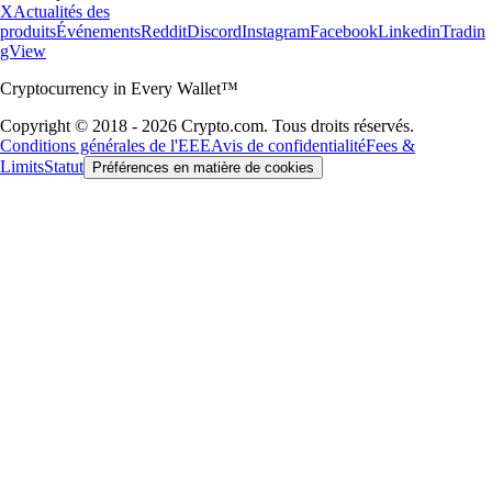
X
Actualités des
produits
Événements
Reddit
Discord
Instagram
Facebook
Linkedin
Tradin
gView
Cryptocurrency in Every Wallet™
Copyright © 2018 - 2026 Crypto.com. Tous droits réservés.
Conditions générales de l'EEE
Avis de confidentialité
Fees &
Limits
Statut
Préférences en matière de cookies