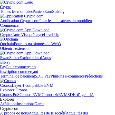
Crypto
Toutes les monnaies
Paniers
Earn
Staking
Application Crypto.com
Pour les utilisateurs du quotidien
Commencer
Crypto
Carte Visa prépayée
Level Up
Onchain
Pour les passionnés de Web3
Obtenir l'extension
Swap
Staker
Explorer les dApps
Pay
Pour commerçants
Inscription commerçant
Terminal de paiement
SDK Pay
Plug-ins e-commerce
Prédictions
Cronos
Layer 1 compatible EVM
Explorez Cronos
Cronos PoS
Cronos EVM
Cronos zkEVM
SDK d'agent IA
Explorer
Affiliation
Institutions
Garde
Crypto.com
À propos de nous
Actualités de la société
Actualités des