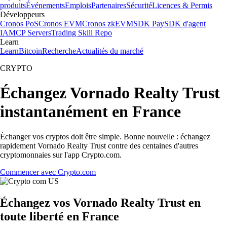
produits
Événements
Emplois
Partenaires
Sécurité
Licences & Permis
Développeurs
Cronos PoS
Cronos EVM
Cronos zkEVM
SDK Pay
SDK d'agent
IA
MCP Servers
Trading Skill Repo
Learn
Learn
Bitcoin
Recherche
Actualités du marché
CRYPTO
Échangez Vornado Realty Trust
instantanément en France
Échanger vos cryptos doit être simple. Bonne nouvelle : échangez
rapidement Vornado Realty Trust contre des centaines d'autres
cryptomonnaies sur l'app Crypto.com.
Commencer avec Crypto.com
Échangez vos Vornado Realty Trust en
toute liberté en France