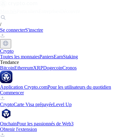
Marchés
Particuliers
Entreprises
Découvrir
/
Se connecter
S'inscrire
Crypto
Toutes les monnaies
Paniers
Earn
Staking
Tendance
Bitcoin
Ethereum
XRP
Dogecoin
Cronos
Application Crypto.com
Pour les utilisateurs du quotidien
Commencer
Crypto
Carte Visa prépayée
Level Up
Onchain
Pour les passionnés de Web3
Obtenir l'extension