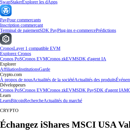
Swap
Staker
Explorer les dApps
Pay
Pour commerçants
Inscription commerçant
Terminal de paiement
SDK Pay
Plug-ins e-commerce
Prédictions
Cronos
Layer 1 compatible EVM
Explorez Cronos
Cronos PoS
Cronos EVM
Cronos zkEVM
SDK d'agent IA
Explorer
Affiliation
Institutions
Garde
Crypto.com
À propos de nous
Actualités de la société
Actualités des produits
Événem
Développeurs
Cronos PoS
Cronos EVM
Cronos zkEVM
SDK Pay
SDK d'agent IA
MC
Learn
Learn
Bitcoin
Recherche
Actualités du marché
CRYPTO
Échangez iShares MSCI USA Val