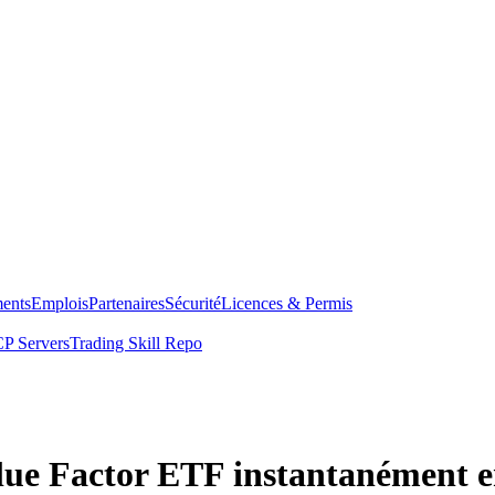
ents
Emplois
Partenaires
Sécurité
Licences & Permis
P Servers
Trading Skill Repo
ue Factor ETF instantanément e