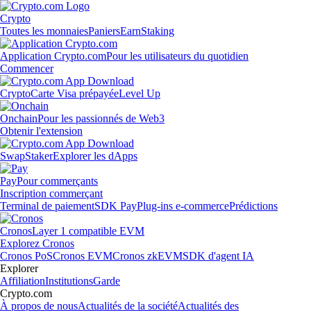
Crypto
Toutes les monnaies
Paniers
Earn
Staking
Application Crypto.com
Pour les utilisateurs du quotidien
Commencer
Crypto
Carte Visa prépayée
Level Up
Onchain
Pour les passionnés de Web3
Obtenir l'extension
Swap
Staker
Explorer les dApps
Pay
Pour commerçants
Inscription commerçant
Terminal de paiement
SDK Pay
Plug-ins e-commerce
Prédictions
Cronos
Layer 1 compatible EVM
Explorez Cronos
Cronos PoS
Cronos EVM
Cronos zkEVM
SDK d'agent IA
Explorer
Affiliation
Institutions
Garde
Crypto.com
À propos de nous
Actualités de la société
Actualités des