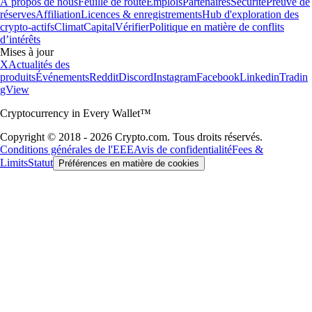
À propos de nous
Feuille de route
Emplois
Partenaires
Sécurité
Preuve de
réserves
Affiliation
Licences & enregistrements
Hub d'exploration des
crypto-actifs
Climat
Capital
Vérifier
Politique en matière de conflits
d’intérêts
Mises à jour
X
Actualités des
produits
Événements
Reddit
Discord
Instagram
Facebook
Linkedin
Tradin
gView
Cryptocurrency in Every Wallet™
Copyright © 2018 - 2026 Crypto.com. Tous droits réservés.
Conditions générales de l'EEE
Avis de confidentialité
Fees &
Limits
Statut
Préférences en matière de cookies