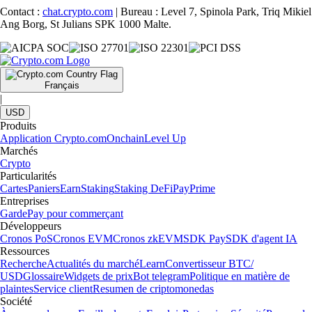
Contact :
chat.crypto.com
| Bureau : Level 7, Spinola Park, Triq Mikiel
Ang Borg, St Julians SPK 1000 Malte.
Français
|
USD
Produits
Application Crypto.com
Onchain
Level Up
Marchés
Crypto
Particularités
Cartes
Paniers
Earn
Staking
Staking DeFi
Pay
Prime
Entreprises
Garde
Pay pour commerçant
Développeurs
Cronos PoS
Cronos EVM
Cronos zkEVM
SDK Pay
SDK d'agent IA
Ressources
Recherche
Actualités du marché
Learn
Convertisseur BTC/
USD
Glossaire
Widgets de prix
Bot telegram
Politique en matière de
plaintes
Service client
Resumen de criptomonedas
Société