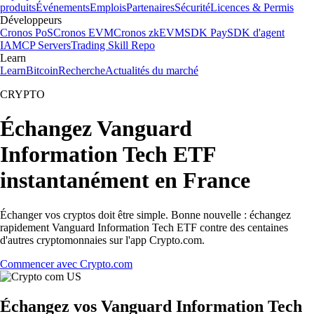
produits
Événements
Emplois
Partenaires
Sécurité
Licences & Permis
Développeurs
Cronos PoS
Cronos EVM
Cronos zkEVM
SDK Pay
SDK d'agent
IA
MCP Servers
Trading Skill Repo
Learn
Learn
Bitcoin
Recherche
Actualités du marché
CRYPTO
Échangez Vanguard
Information Tech ETF
instantanément en France
Échanger vos cryptos doit être simple. Bonne nouvelle : échangez
rapidement Vanguard Information Tech ETF contre des centaines
d'autres cryptomonnaies sur l'app Crypto.com.
Commencer avec Crypto.com
Échangez vos Vanguard Information Tech