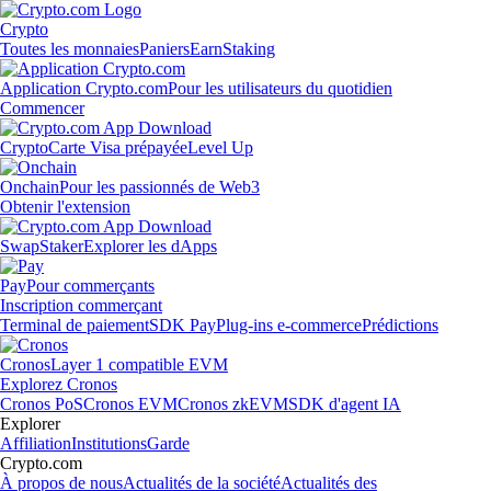
Crypto
Toutes les monnaies
Paniers
Earn
Staking
Application Crypto.com
Pour les utilisateurs du quotidien
Commencer
Crypto
Carte Visa prépayée
Level Up
Onchain
Pour les passionnés de Web3
Obtenir l'extension
Swap
Staker
Explorer les dApps
Pay
Pour commerçants
Inscription commerçant
Terminal de paiement
SDK Pay
Plug-ins e-commerce
Prédictions
Cronos
Layer 1 compatible EVM
Explorez Cronos
Cronos PoS
Cronos EVM
Cronos zkEVM
SDK d'agent IA
Explorer
Affiliation
Institutions
Garde
Crypto.com
À propos de nous
Actualités de la société
Actualités des