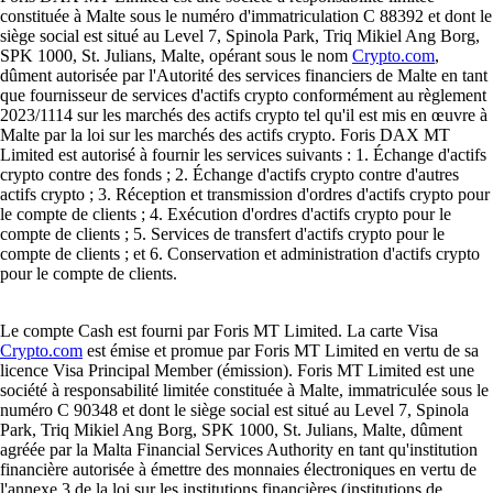
constituée à Malte sous le numéro d'immatriculation C 88392 et dont le
siège social est situé au Level 7, Spinola Park, Triq Mikiel Ang Borg,
SPK 1000, St. Julians, Malte, opérant sous le nom
Crypto.com
,
dûment autorisée par l'Autorité des services financiers de Malte en tant
que fournisseur de services d'actifs crypto conformément au règlement
2023/1114 sur les marchés des actifs crypto tel qu'il est mis en œuvre à
Malte par la loi sur les marchés des actifs crypto. Foris DAX MT
Limited est autorisé à fournir les services suivants : 1. Échange d'actifs
crypto contre des fonds ; 2. Échange d'actifs crypto contre d'autres
actifs crypto ; 3. Réception et transmission d'ordres d'actifs crypto pour
le compte de clients ; 4. Exécution d'ordres d'actifs crypto pour le
compte de clients ; 5. Services de transfert d'actifs crypto pour le
compte de clients ; et 6. Conservation et administration d'actifs crypto
pour le compte de clients.
Le compte Cash est fourni par Foris MT Limited. La carte Visa
Crypto.com
est émise et promue par Foris MT Limited en vertu de sa
licence Visa Principal Member (émission). Foris MT Limited est une
société à responsabilité limitée constituée à Malte, immatriculée sous le
numéro C 90348 et dont le siège social est situé au Level 7, Spinola
Park, Triq Mikiel Ang Borg, SPK 1000, St. Julians, Malte, dûment
agréée par la Malta Financial Services Authority en tant qu'institution
financière autorisée à émettre des monnaies électroniques en vertu de
l'annexe 3 de la loi sur les institutions financières (institutions de