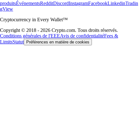
produits
Événements
Reddit
Discord
Instagram
Facebook
Linkedin
Tradin
gView
Cryptocurrency in Every Wallet™
Copyright © 2018 - 2026 Crypto.com. Tous droits réservés.
Conditions générales de l'EEE
Avis de confidentialité
Fees &
Limits
Statut
Préférences en matière de cookies