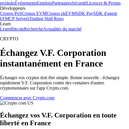
produits
Événements
Emplois
Partenaires
Sécurité
Licences & Permis
Développeurs
Cronos PoS
Cronos EVM
Cronos zkEVM
SDK Pay
SDK d'agent
IA
MCP Servers
Trading Skill Repo
Learn
Learn
Bitcoin
Recherche
Actualités du marché
CRYPTO
Échangez V.F. Corporation
instantanément en France
Échanger vos cryptos doit être simple. Bonne nouvelle : échangez
rapidement V.F. Corporation contre des centaines d'autres
cryptomonnaies sur l'app Crypto.com.
Commencer avec Crypto.com
Échangez vos V.F. Corporation en toute
liberté en France