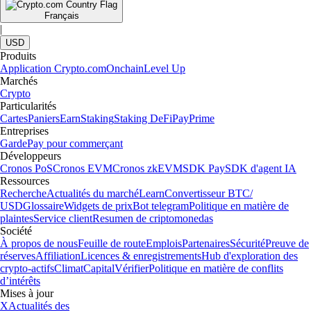
Français
|
USD
Produits
Application Crypto.com
Onchain
Level Up
Marchés
Crypto
Particularités
Cartes
Paniers
Earn
Staking
Staking DeFi
Pay
Prime
Entreprises
Garde
Pay pour commerçant
Développeurs
Cronos PoS
Cronos EVM
Cronos zkEVM
SDK Pay
SDK d'agent IA
Ressources
Recherche
Actualités du marché
Learn
Convertisseur BTC/
USD
Glossaire
Widgets de prix
Bot telegram
Politique en matière de
plaintes
Service client
Resumen de criptomonedas
Société
À propos de nous
Feuille de route
Emplois
Partenaires
Sécurité
Preuve de
réserves
Affiliation
Licences & enregistrements
Hub d'exploration des
crypto-actifs
Climat
Capital
Vérifier
Politique en matière de conflits
d’intérêts
Mises à jour
X
Actualités des