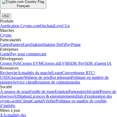
Français
|
USD
Produits
Application Crypto.com
Onchain
Level Up
Marchés
Crypto
Particularités
Cartes
Paniers
Earn
Staking
Staking DeFi
Pay
Prime
Entreprises
Garde
Pay pour commerçant
Développeurs
Cronos PoS
Cronos EVM
Cronos zkEVM
SDK Pay
SDK d'agent IA
Ressources
Recherche
Actualités du marché
Learn
Convertisseur BTC/
USD
Glossaire
Widgets de prix
Bot telegram
Politique en matière de
plaintes
Service client
Resumen de criptomonedas
Société
À propos de nous
Feuille de route
Emplois
Partenaires
Sécurité
Preuve de
réserves
Affiliation
Licences & enregistrements
Hub d'exploration des
crypto-actifs
Climat
Capital
Vérifier
Politique en matière de conflits
d’intérêts
Mises à jour
X
Actualités des