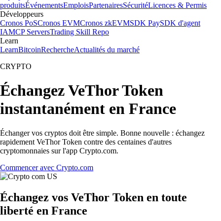
produits
Événements
Emplois
Partenaires
Sécurité
Licences & Permis
Développeurs
Cronos PoS
Cronos EVM
Cronos zkEVM
SDK Pay
SDK d'agent
IA
MCP Servers
Trading Skill Repo
Learn
Learn
Bitcoin
Recherche
Actualités du marché
CRYPTO
Échangez VeThor Token
instantanément en France
Échanger vos cryptos doit être simple. Bonne nouvelle : échangez
rapidement VeThor Token contre des centaines d'autres
cryptomonnaies sur l'app Crypto.com.
Commencer avec Crypto.com
Échangez vos VeThor Token en toute
liberté en France