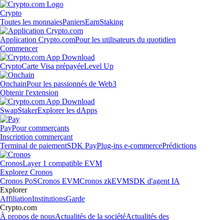
Crypto
Toutes les monnaies
Paniers
Earn
Staking
Application Crypto.com
Pour les utilisateurs du quotidien
Commencer
Crypto
Carte Visa prépayée
Level Up
Onchain
Pour les passionnés de Web3
Obtenir l'extension
Swap
Staker
Explorer les dApps
Pay
Pour commerçants
Inscription commerçant
Terminal de paiement
SDK Pay
Plug-ins e-commerce
Prédictions
Cronos
Layer 1 compatible EVM
Explorez Cronos
Cronos PoS
Cronos EVM
Cronos zkEVM
SDK d'agent IA
Explorer
Affiliation
Institutions
Garde
Crypto.com
À propos de nous
Actualités de la société
Actualités des