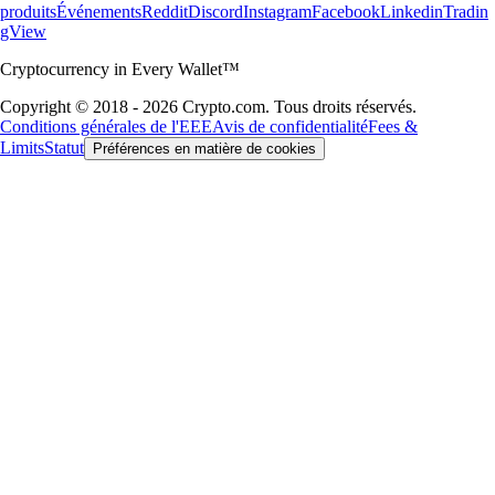
produits
Événements
Reddit
Discord
Instagram
Facebook
Linkedin
Tradin
gView
Cryptocurrency in Every Wallet™
Copyright © 2018 - 2026 Crypto.com. Tous droits réservés.
Conditions générales de l'EEE
Avis de confidentialité
Fees &
Limits
Statut
Préférences en matière de cookies