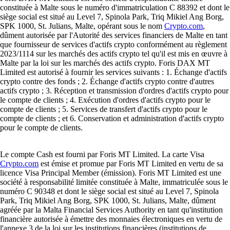
constituée à Malte sous le numéro d'immatriculation C 88392 et dont le
siège social est situé au Level 7, Spinola Park, Triq Mikiel Ang Borg,
SPK 1000, St. Julians, Malte, opérant sous le nom
Crypto.com
,
dûment autorisée par l'Autorité des services financiers de Malte en tant
que fournisseur de services d'actifs crypto conformément au règlement
2023/1114 sur les marchés des actifs crypto tel qu'il est mis en œuvre à
Malte par la loi sur les marchés des actifs crypto. Foris DAX MT
Limited est autorisé à fournir les services suivants : 1. Échange d'actifs
crypto contre des fonds ; 2. Échange d'actifs crypto contre d'autres
actifs crypto ; 3. Réception et transmission d'ordres d'actifs crypto pour
le compte de clients ; 4. Exécution d'ordres d'actifs crypto pour le
compte de clients ; 5. Services de transfert d'actifs crypto pour le
compte de clients ; et 6. Conservation et administration d'actifs crypto
pour le compte de clients.
Le compte Cash est fourni par Foris MT Limited. La carte Visa
Crypto.com
est émise et promue par Foris MT Limited en vertu de sa
licence Visa Principal Member (émission). Foris MT Limited est une
société à responsabilité limitée constituée à Malte, immatriculée sous le
numéro C 90348 et dont le siège social est situé au Level 7, Spinola
Park, Triq Mikiel Ang Borg, SPK 1000, St. Julians, Malte, dûment
agréée par la Malta Financial Services Authority en tant qu'institution
financière autorisée à émettre des monnaies électroniques en vertu de
l'annexe 3 de la loi sur les institutions financières (institutions de