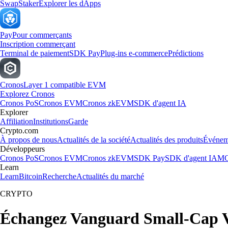
Swap
Staker
Explorer les dApps
Pay
Pour commerçants
Inscription commerçant
Terminal de paiement
SDK Pay
Plug-ins e-commerce
Prédictions
Cronos
Layer 1 compatible EVM
Explorez Cronos
Cronos PoS
Cronos EVM
Cronos zkEVM
SDK d'agent IA
Explorer
Affiliation
Institutions
Garde
Crypto.com
À propos de nous
Actualités de la société
Actualités des produits
Événem
Développeurs
Cronos PoS
Cronos EVM
Cronos zkEVM
SDK Pay
SDK d'agent IA
MC
Learn
Learn
Bitcoin
Recherche
Actualités du marché
CRYPTO
Échangez Vanguard Small-Cap V