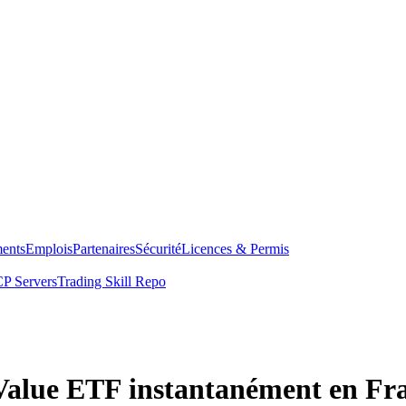
ents
Emplois
Partenaires
Sécurité
Licences & Permis
P Servers
Trading Skill Repo
alue ETF instantanément en Fr