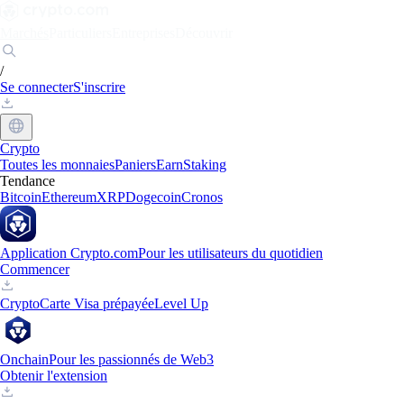
Marchés
Particuliers
Entreprises
Découvrir
/
Se connecter
S'inscrire
Crypto
Toutes les monnaies
Paniers
Earn
Staking
Tendance
Bitcoin
Ethereum
XRP
Dogecoin
Cronos
Application Crypto.com
Pour les utilisateurs du quotidien
Commencer
Crypto
Carte Visa prépayée
Level Up
Onchain
Pour les passionnés de Web3
Obtenir l'extension