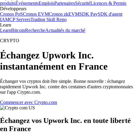
produits
Événements
Emplois
Partenaires
Sécurité
Licences & Permis
Développeurs
Cronos PoS
Cronos EVM
Cronos zkEVM
SDK Pay
SDK d'agent
IA
MCP Servers
Trading Skill Repo
Learn
Learn
Bitcoin
Recherche
Actualités du marché
CRYPTO
Échangez Upwork Inc.
instantanément en France
Échanger vos cryptos doit être simple. Bonne nouvelle : échangez
rapidement Upwork Inc. contre des centaines d'autres cryptomonnaies
sur l'app Crypto.com.
Commencer avec Crypto.com
Échangez vos Upwork Inc. en toute liberté
en France