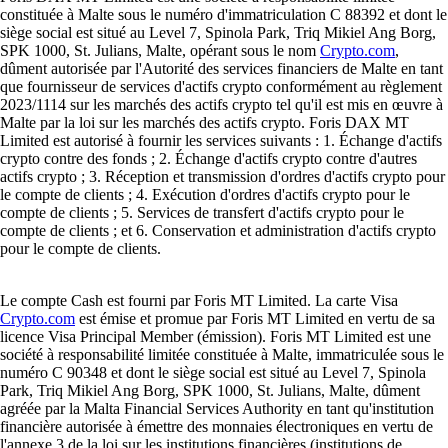
constituée à Malte sous le numéro d'immatriculation C 88392 et dont le
siège social est situé au Level 7, Spinola Park, Triq Mikiel Ang Borg,
SPK 1000, St. Julians, Malte, opérant sous le nom
Crypto.com
,
dûment autorisée par l'Autorité des services financiers de Malte en tant
que fournisseur de services d'actifs crypto conformément au règlement
2023/1114 sur les marchés des actifs crypto tel qu'il est mis en œuvre à
Malte par la loi sur les marchés des actifs crypto. Foris DAX MT
Limited est autorisé à fournir les services suivants : 1. Échange d'actifs
crypto contre des fonds ; 2. Échange d'actifs crypto contre d'autres
actifs crypto ; 3. Réception et transmission d'ordres d'actifs crypto pour
le compte de clients ; 4. Exécution d'ordres d'actifs crypto pour le
compte de clients ; 5. Services de transfert d'actifs crypto pour le
compte de clients ; et 6. Conservation et administration d'actifs crypto
pour le compte de clients.
Le compte Cash est fourni par Foris MT Limited. La carte Visa
Crypto.com
est émise et promue par Foris MT Limited en vertu de sa
licence Visa Principal Member (émission). Foris MT Limited est une
société à responsabilité limitée constituée à Malte, immatriculée sous le
numéro C 90348 et dont le siège social est situé au Level 7, Spinola
Park, Triq Mikiel Ang Borg, SPK 1000, St. Julians, Malte, dûment
agréée par la Malta Financial Services Authority en tant qu'institution
financière autorisée à émettre des monnaies électroniques en vertu de
l'annexe 3 de la loi sur les institutions financières (institutions de