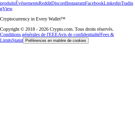
produits
Événements
Reddit
Discord
Instagram
Facebook
Linkedin
Tradin
gView
Cryptocurrency in Every Wallet™
Copyright © 2018 - 2026 Crypto.com. Tous droits réservés.
Conditions générales de l'EEE
Avis de confidentialité
Fees &
Limits
Statut
Préférences en matière de cookies