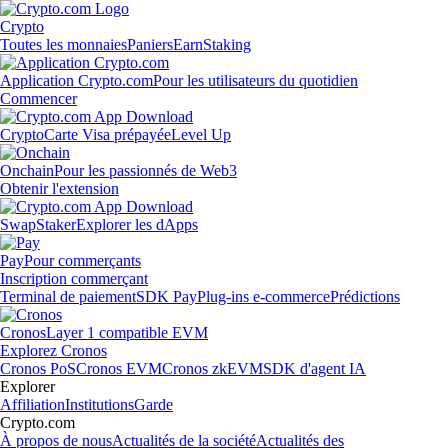
Crypto
Toutes les monnaies
Paniers
Earn
Staking
Application Crypto.com
Pour les utilisateurs du quotidien
Commencer
Crypto
Carte Visa prépayée
Level Up
Onchain
Pour les passionnés de Web3
Obtenir l'extension
Swap
Staker
Explorer les dApps
Pay
Pour commerçants
Inscription commerçant
Terminal de paiement
SDK Pay
Plug-ins e-commerce
Prédictions
Cronos
Layer 1 compatible EVM
Explorez Cronos
Cronos PoS
Cronos EVM
Cronos zkEVM
SDK d'agent IA
Explorer
Affiliation
Institutions
Garde
Crypto.com
À propos de nous
Actualités de la société
Actualités des