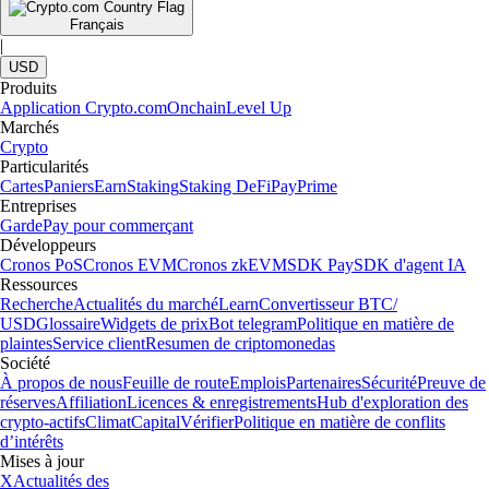
Français
|
USD
Produits
Application Crypto.com
Onchain
Level Up
Marchés
Crypto
Particularités
Cartes
Paniers
Earn
Staking
Staking DeFi
Pay
Prime
Entreprises
Garde
Pay pour commerçant
Développeurs
Cronos PoS
Cronos EVM
Cronos zkEVM
SDK Pay
SDK d'agent IA
Ressources
Recherche
Actualités du marché
Learn
Convertisseur BTC/
USD
Glossaire
Widgets de prix
Bot telegram
Politique en matière de
plaintes
Service client
Resumen de criptomonedas
Société
À propos de nous
Feuille de route
Emplois
Partenaires
Sécurité
Preuve de
réserves
Affiliation
Licences & enregistrements
Hub d'exploration des
crypto-actifs
Climat
Capital
Vérifier
Politique en matière de conflits
d’intérêts
Mises à jour
X
Actualités des