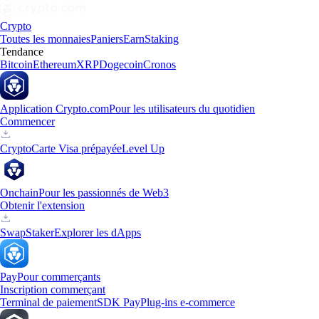
Crypto
Toutes les monnaies
Paniers
Earn
Staking
Tendance
Bitcoin
Ethereum
XRP
Dogecoin
Cronos
Application Crypto.com
Pour les utilisateurs du quotidien
Commencer
Crypto
Carte Visa prépayée
Level Up
Onchain
Pour les passionnés de Web3
Obtenir l'extension
Swap
Staker
Explorer les dApps
Pay
Pour commerçants
Inscription commerçant
Terminal de paiement
SDK Pay
Plug-ins e-commerce