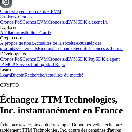
Cronos
Layer 1 compatible EVM
Explorez Cronos
Cronos PoS
Cronos EVM
Cronos zkEVM
SDK d'agent IA
Explorer
Affiliation
Institutions
Garde
Crypto.com
À propos de nous
Actualités de la société
Actualités des
produits
Événements
Emplois
Partenaires
Sécurité
Licences & Permis
Développeurs
Cronos PoS
Cronos EVM
Cronos zkEVM
SDK Pay
SDK d'agent
IA
MCP Servers
Trading Skill Repo
Learn
Learn
Bitcoin
Recherche
Actualités du marché
CRYPTO
Échangez TTM Technologies,
Inc. instantanément en France
Échanger vos cryptos doit être simple. Bonne nouvelle : échangez
rapidement TTM Technologies, Inc. contre des centaines d'autres