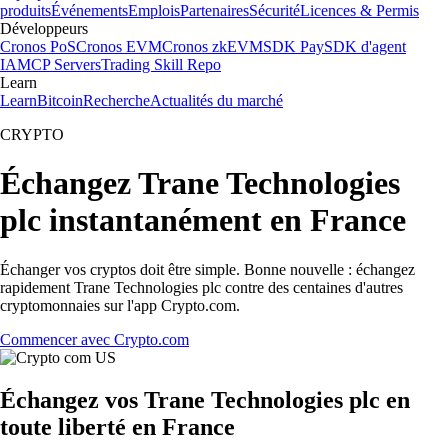
produits
Événements
Emplois
Partenaires
Sécurité
Licences & Permis
Développeurs
Cronos PoS
Cronos EVM
Cronos zkEVM
SDK Pay
SDK d'agent
IA
MCP Servers
Trading Skill Repo
Learn
Learn
Bitcoin
Recherche
Actualités du marché
CRYPTO
Échangez Trane Technologies
plc instantanément en France
Échanger vos cryptos doit être simple. Bonne nouvelle : échangez
rapidement Trane Technologies plc contre des centaines d'autres
cryptomonnaies sur l'app Crypto.com.
Commencer avec Crypto.com
Échangez vos Trane Technologies plc en
toute liberté en France