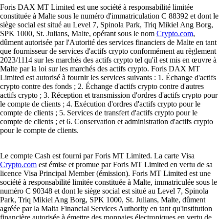
Foris DAX MT Limited est une société à responsabilité limitée
constituée à Malte sous le numéro d'immatriculation C 88392 et dont le
siège social est situé au Level 7, Spinola Park, Triq Mikiel Ang Borg,
SPK 1000, St. Julians, Malte, opérant sous le nom
Crypto.com
,
dûment autorisée par l'Autorité des services financiers de Malte en tant
que fournisseur de services d'actifs crypto conformément au règlement
2023/1114 sur les marchés des actifs crypto tel qu'il est mis en œuvre à
Malte par la loi sur les marchés des actifs crypto. Foris DAX MT
Limited est autorisé à fournir les services suivants : 1. Échange d'actifs
crypto contre des fonds ; 2. Échange d'actifs crypto contre d'autres
actifs crypto ; 3. Réception et transmission d'ordres d'actifs crypto pour
le compte de clients ; 4. Exécution d'ordres d'actifs crypto pour le
compte de clients ; 5. Services de transfert d'actifs crypto pour le
compte de clients ; et 6. Conservation et administration d'actifs crypto
pour le compte de clients.
Le compte Cash est fourni par Foris MT Limited. La carte Visa
Crypto.com
est émise et promue par Foris MT Limited en vertu de sa
licence Visa Principal Member (émission). Foris MT Limited est une
société à responsabilité limitée constituée à Malte, immatriculée sous le
numéro C 90348 et dont le siège social est situé au Level 7, Spinola
Park, Triq Mikiel Ang Borg, SPK 1000, St. Julians, Malte, dûment
agréée par la Malta Financial Services Authority en tant qu'institution
financière autorisée à émettre des monnaies électroniques en vertu de