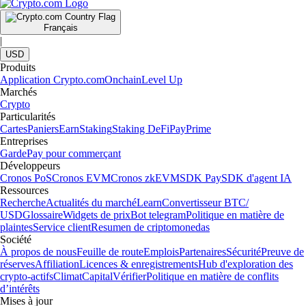
Français
|
USD
Produits
Application Crypto.com
Onchain
Level Up
Marchés
Crypto
Particularités
Cartes
Paniers
Earn
Staking
Staking DeFi
Pay
Prime
Entreprises
Garde
Pay pour commerçant
Développeurs
Cronos PoS
Cronos EVM
Cronos zkEVM
SDK Pay
SDK d'agent IA
Ressources
Recherche
Actualités du marché
Learn
Convertisseur BTC/
USD
Glossaire
Widgets de prix
Bot telegram
Politique en matière de
plaintes
Service client
Resumen de criptomonedas
Société
À propos de nous
Feuille de route
Emplois
Partenaires
Sécurité
Preuve de
réserves
Affiliation
Licences & enregistrements
Hub d'exploration des
crypto-actifs
Climat
Capital
Vérifier
Politique en matière de conflits
d’intérêts
Mises à jour