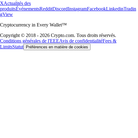
X
Actualités des
produits
Événements
Reddit
Discord
Instagram
Facebook
Linkedin
Tradin
gView
Cryptocurrency in Every Wallet™
Copyright © 2018 - 2026 Crypto.com. Tous droits réservés.
Conditions générales de l'EEE
Avis de confidentialité
Fees &
Limits
Statut
Préférences en matière de cookies