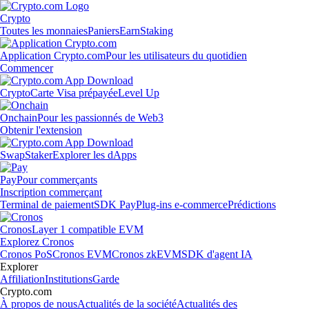
Crypto
Toutes les monnaies
Paniers
Earn
Staking
Application Crypto.com
Pour les utilisateurs du quotidien
Commencer
Crypto
Carte Visa prépayée
Level Up
Onchain
Pour les passionnés de Web3
Obtenir l'extension
Swap
Staker
Explorer les dApps
Pay
Pour commerçants
Inscription commerçant
Terminal de paiement
SDK Pay
Plug-ins e-commerce
Prédictions
Cronos
Layer 1 compatible EVM
Explorez Cronos
Cronos PoS
Cronos EVM
Cronos zkEVM
SDK d'agent IA
Explorer
Affiliation
Institutions
Garde
Crypto.com
À propos de nous
Actualités de la société
Actualités des