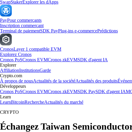
Swap
Staker
Explorer les dApps
Pay
Pour commerçants
Inscription commerçant
Terminal de paiement
SDK Pay
Plug-ins e-commerce
Prédictions
Cronos
Layer 1 compatible EVM
Explorez Cronos
Cronos PoS
Cronos EVM
Cronos zkEVM
SDK d'agent IA
Explorer
Affiliation
Institutions
Garde
Crypto.com
À propos de nous
Actualités de la société
Actualités des produits
Événem
Développeurs
Cronos PoS
Cronos EVM
Cronos zkEVM
SDK Pay
SDK d'agent IA
MC
Learn
Learn
Bitcoin
Recherche
Actualités du marché
CRYPTO
Échangez Taiwan Semiconductor