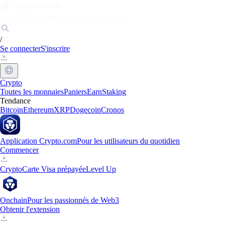
Marchés
Particuliers
Entreprises
Découvrir
/
Se connecter
S'inscrire
Crypto
Toutes les monnaies
Paniers
Earn
Staking
Tendance
Bitcoin
Ethereum
XRP
Dogecoin
Cronos
Application Crypto.com
Pour les utilisateurs du quotidien
Commencer
Crypto
Carte Visa prépayée
Level Up
Onchain
Pour les passionnés de Web3
Obtenir l'extension