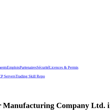
ents
Emplois
Partenaires
Sécurité
Licences & Permis
P Servers
Trading Skill Repo
 Manufacturing Company Ltd. i