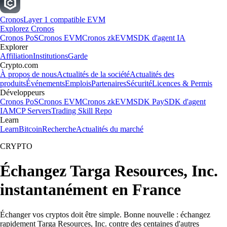
Cronos
Layer 1 compatible EVM
Explorez Cronos
Cronos PoS
Cronos EVM
Cronos zkEVM
SDK d'agent IA
Explorer
Affiliation
Institutions
Garde
Crypto.com
À propos de nous
Actualités de la société
Actualités des
produits
Événements
Emplois
Partenaires
Sécurité
Licences & Permis
Développeurs
Cronos PoS
Cronos EVM
Cronos zkEVM
SDK Pay
SDK d'agent
IA
MCP Servers
Trading Skill Repo
Learn
Learn
Bitcoin
Recherche
Actualités du marché
CRYPTO
Échangez Targa Resources, Inc.
instantanément en France
Échanger vos cryptos doit être simple. Bonne nouvelle : échangez
rapidement Targa Resources, Inc. contre des centaines d'autres