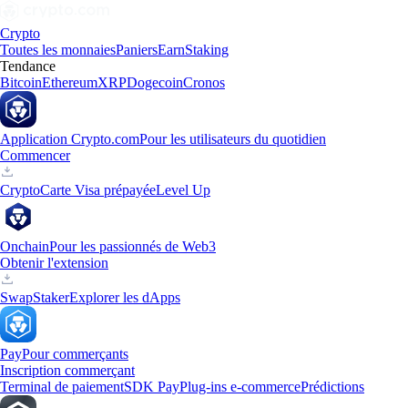
Crypto
Toutes les monnaies
Paniers
Earn
Staking
Tendance
Bitcoin
Ethereum
XRP
Dogecoin
Cronos
Application Crypto.com
Pour les utilisateurs du quotidien
Commencer
Crypto
Carte Visa prépayée
Level Up
Onchain
Pour les passionnés de Web3
Obtenir l'extension
Swap
Staker
Explorer les dApps
Pay
Pour commerçants
Inscription commerçant
Terminal de paiement
SDK Pay
Plug-ins e-commerce
Prédictions