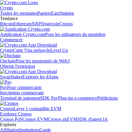
Crypto
Toutes les monnaies
Paniers
Earn
Staking
Tendance
Bitcoin
Ethereum
XRP
Dogecoin
Cronos
Application Crypto.com
Pour les utilisateurs du quotidien
Commencer
Crypto
Carte Visa prépayée
Level Up
Onchain
Pour les passionnés de Web3
Obtenir l'extension
Swap
Staker
Explorer les dApps
Pay
Pour commerçants
Inscription commerçant
Terminal de paiement
SDK Pay
Plug-ins e-commerce
Prédictions
Cronos
Layer 1 compatible EVM
Explorez Cronos
Cronos PoS
Cronos EVM
Cronos zkEVM
SDK d'agent IA
Explorer
Affiliation
Institutions
Garde