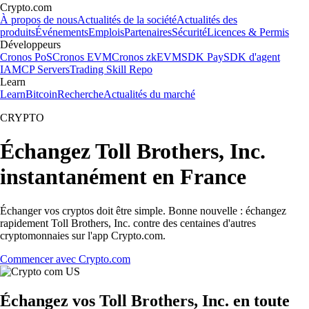
Crypto.com
À propos de nous
Actualités de la société
Actualités des
produits
Événements
Emplois
Partenaires
Sécurité
Licences & Permis
Développeurs
Cronos PoS
Cronos EVM
Cronos zkEVM
SDK Pay
SDK d'agent
IA
MCP Servers
Trading Skill Repo
Learn
Learn
Bitcoin
Recherche
Actualités du marché
CRYPTO
Échangez Toll Brothers, Inc.
instantanément en France
Échanger vos cryptos doit être simple. Bonne nouvelle : échangez
rapidement Toll Brothers, Inc. contre des centaines d'autres
cryptomonnaies sur l'app Crypto.com.
Commencer avec Crypto.com
Échangez vos Toll Brothers, Inc. en toute