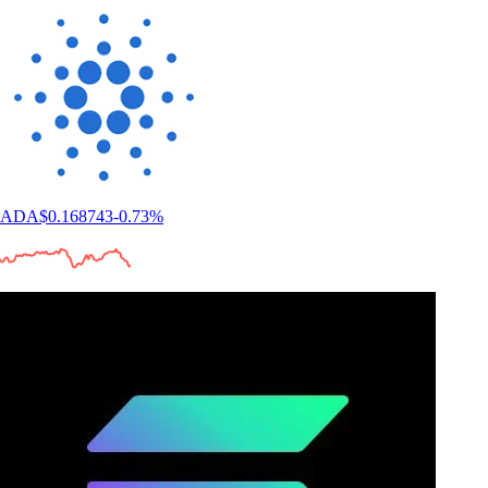
ADA
$
0.168743
-0.73
%