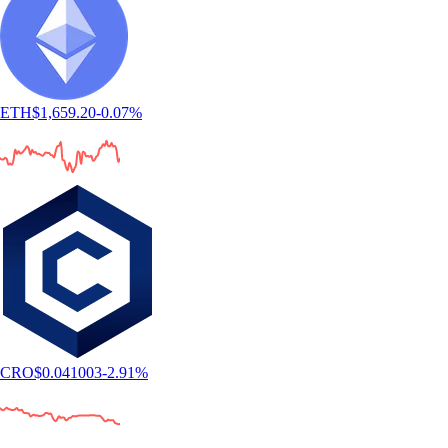
ETH
$
1,659.20
-0.07
%
CRO
$
0.041003
-2.91
%