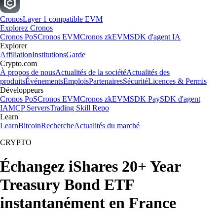
Cronos
Layer 1 compatible EVM
Explorez Cronos
Cronos PoS
Cronos EVM
Cronos zkEVM
SDK d'agent IA
Explorer
Affiliation
Institutions
Garde
Crypto.com
À propos de nous
Actualités de la société
Actualités des
produits
Événements
Emplois
Partenaires
Sécurité
Licences & Permis
Développeurs
Cronos PoS
Cronos EVM
Cronos zkEVM
SDK Pay
SDK d'agent
IA
MCP Servers
Trading Skill Repo
Learn
Learn
Bitcoin
Recherche
Actualités du marché
CRYPTO
Échangez iShares 20+ Year
Treasury Bond ETF
instantanément en France