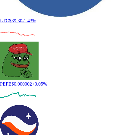
LTC
$
39.30
-1.43
%
PEPE
$
0.000002
+
0.05
%