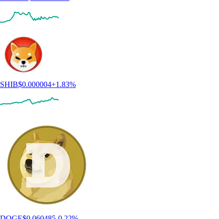
SHIB
$
0.000004
+
1.83
%
DOGE
$
0.060485
-0.22
%