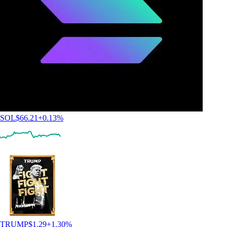
SOL
$
66.21
+
0.13
%
TRUMP
$
1.29
+
1.30
%