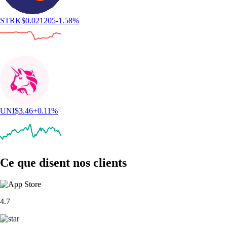
STRK
$
0.021205
-1.58
%
UNI
$
3.46
+
0.11
%
Ce que disent nos clients
4.7