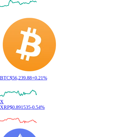
BTC
$
56,239.88
+
0.21
%
X
XRP
$
0.891535
-0.54
%