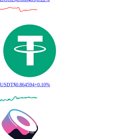
USDT
$
0.864594
+
0.10
%