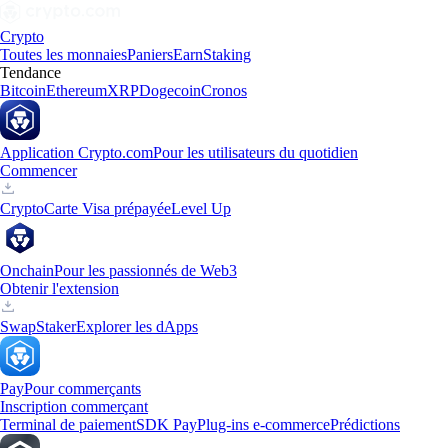
Crypto
Toutes les monnaies
Paniers
Earn
Staking
Tendance
Bitcoin
Ethereum
XRP
Dogecoin
Cronos
Application Crypto.com
Pour les utilisateurs du quotidien
Commencer
Crypto
Carte Visa prépayée
Level Up
Onchain
Pour les passionnés de Web3
Obtenir l'extension
Swap
Staker
Explorer les dApps
Pay
Pour commerçants
Inscription commerçant
Terminal de paiement
SDK Pay
Plug-ins e-commerce
Prédictions