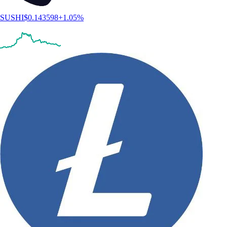
SUSHI
$
0.143598
+
1.05
%