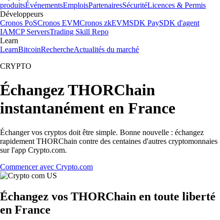
produits
Événements
Emplois
Partenaires
Sécurité
Licences & Permis
Développeurs
Cronos PoS
Cronos EVM
Cronos zkEVM
SDK Pay
SDK d'agent
IA
MCP Servers
Trading Skill Repo
Learn
Learn
Bitcoin
Recherche
Actualités du marché
CRYPTO
Échangez THORChain
instantanément en France
Échanger vos cryptos doit être simple. Bonne nouvelle : échangez
rapidement THORChain contre des centaines d'autres cryptomonnaies
sur l'app Crypto.com.
Commencer avec Crypto.com
Échangez vos THORChain en toute liberté
en France