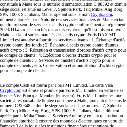
constituée à Malte sous le numéro d'immatriculation C 88392 et dont le
siège social est situé au Level 7, Spinola Park, Triq Mikiel Ang Borg,
SPK 1000, St. Julians, Malte, opérant sous le nom
Crypto.com
,
dûment autorisée par l'Autorité des services financiers de Malte en tant
que fournisseur de services d'actifs crypto conformément au règlement
2023/1114 sur les marchés des actifs crypto tel qu'il est mis en œuvre à
Malte par la loi sur les marchés des actifs crypto. Foris DAX MT
Limited est autorisé à fournir les services suivants : 1. Échange d'actifs
crypto contre des fonds ; 2. Échange d'actifs crypto contre d'autres
actifs crypto ; 3. Réception et transmission d'ordres d'actifs crypto pour
le compte de clients ; 4. Exécution d'ordres d'actifs crypto pour le
compte de clients ; 5. Services de transfert d'actifs crypto pour le
compte de clients ; et 6. Conservation et administration d'actifs crypto
pour le compte de clients.
Le compte Cash est fourni par Foris MT Limited. La carte Visa
Crypto.com
est émise et promue par Foris MT Limited en vertu de sa
licence Visa Principal Member (émission). Foris MT Limited est une
société à responsabilité limitée constituée à Malte, immatriculée sous le
numéro C 90348 et dont le siège social est situé au Level 7, Spinola
Park, Triq Mikiel Ang Borg, SPK 1000, St. Julians, Malte, dûment
agréée par la Malta Financial Services Authority en tant qu'institution
financière autorisée à émettre des monnaies électroniques en vertu de
l'annexe 3 de la loi sur les institutions financières (institutions de