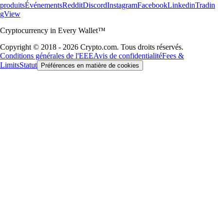
produits
Événements
Reddit
Discord
Instagram
Facebook
Linkedin
Tradin
gView
Cryptocurrency in Every Wallet™
Copyright © 2018 - 2026 Crypto.com. Tous droits réservés.
Conditions générales de l'EEE
Avis de confidentialité
Fees &
Limits
Statut
Préférences en matière de cookies