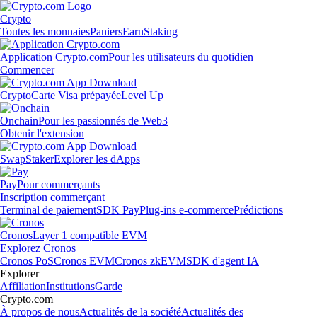
Crypto
Toutes les monnaies
Paniers
Earn
Staking
Application Crypto.com
Pour les utilisateurs du quotidien
Commencer
Crypto
Carte Visa prépayée
Level Up
Onchain
Pour les passionnés de Web3
Obtenir l'extension
Swap
Staker
Explorer les dApps
Pay
Pour commerçants
Inscription commerçant
Terminal de paiement
SDK Pay
Plug-ins e-commerce
Prédictions
Cronos
Layer 1 compatible EVM
Explorez Cronos
Cronos PoS
Cronos EVM
Cronos zkEVM
SDK d'agent IA
Explorer
Affiliation
Institutions
Garde
Crypto.com
À propos de nous
Actualités de la société
Actualités des