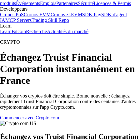
produits
Événements
Emplois
Partenaires
Sécurité
Licences & Permis
Développeurs
Cronos PoS
Cronos EVM
Cronos zkEVM
SDK Pay
SDK d'agent
IA
MCP Servers
Trading Skill Repo
Learn
Learn
Bitcoin
Recherche
Actualités du marché
CRYPTO
Échangez Truist Financial
Corporation instantanément en
France
Échanger vos cryptos doit être simple. Bonne nouvelle : échangez
rapidement Truist Financial Corporation contre des centaines d'autres
cryptomonnaies sur l'app Crypto.com.
Commencer avec Crypto.com
Échangez vos Truist Financial Corporation