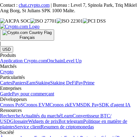
Contact :
chat.crypto.com
| Bureau : Level 7, Spinola Park, Triq Mikiel
Ang Borg, St Julians SPK 1000 Malte.
Français
|
USD
Produits
Application Crypto.com
Onchain
Level Up
Marchés
Crypto
Particularités
Cartes
Paniers
Earn
Staking
Staking DeFi
Pay
Prime
Entreprises
Garde
Pay pour commerçant
Développeurs
Cronos PoS
Cronos EVM
Cronos zkEVM
SDK Pay
SDK d'agent IA
Ressources
Recherche
Actualités du marché
Learn
Convertisseur BTC/
USD
Glossaire
Widgets de prix
Bot telegram
Politique en matière de
plaintes
Service client
Resumen de criptomonedas
Société