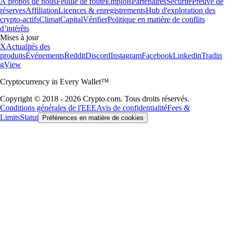
À propos de nous
Feuille de route
Emplois
Partenaires
Sécurité
Preuve de
réserves
Affiliation
Licences & enregistrements
Hub d'exploration des
crypto-actifs
Climat
Capital
Vérifier
Politique en matière de conflits
d’intérêts
Mises à jour
X
Actualités des
produits
Événements
Reddit
Discord
Instagram
Facebook
Linkedin
Tradin
gView
Cryptocurrency in Every Wallet™
Copyright © 2018 - 2026 Crypto.com. Tous droits réservés.
Conditions générales de l'EEE
Avis de confidentialité
Fees &
Limits
Statut
Préférences en matière de cookies