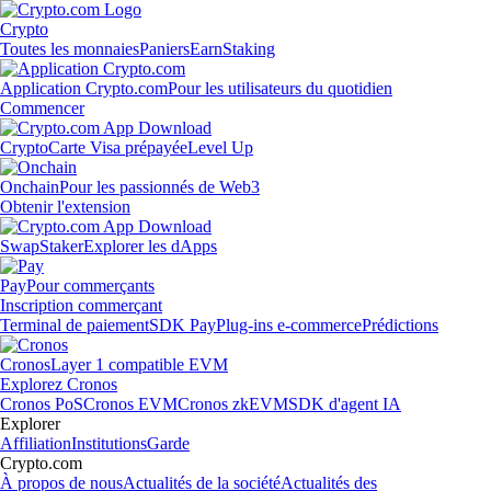
Crypto
Toutes les monnaies
Paniers
Earn
Staking
Application Crypto.com
Pour les utilisateurs du quotidien
Commencer
Crypto
Carte Visa prépayée
Level Up
Onchain
Pour les passionnés de Web3
Obtenir l'extension
Swap
Staker
Explorer les dApps
Pay
Pour commerçants
Inscription commerçant
Terminal de paiement
SDK Pay
Plug-ins e-commerce
Prédictions
Cronos
Layer 1 compatible EVM
Explorez Cronos
Cronos PoS
Cronos EVM
Cronos zkEVM
SDK d'agent IA
Explorer
Affiliation
Institutions
Garde
Crypto.com
À propos de nous
Actualités de la société
Actualités des