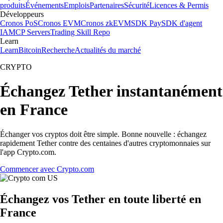
produits
Événements
Emplois
Partenaires
Sécurité
Licences & Permis
Développeurs
Cronos PoS
Cronos EVM
Cronos zkEVM
SDK Pay
SDK d'agent
IA
MCP Servers
Trading Skill Repo
Learn
Learn
Bitcoin
Recherche
Actualités du marché
CRYPTO
Échangez Tether instantanément
en France
Échanger vos cryptos doit être simple. Bonne nouvelle : échangez
rapidement Tether contre des centaines d'autres cryptomonnaies sur
l'app Crypto.com.
Commencer avec Crypto.com
Échangez vos Tether en toute liberté en
France