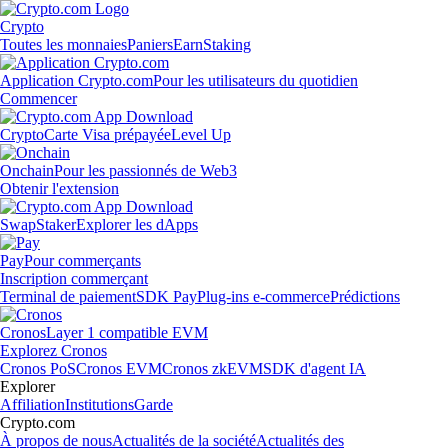
Crypto
Toutes les monnaies
Paniers
Earn
Staking
Application Crypto.com
Pour les utilisateurs du quotidien
Commencer
Crypto
Carte Visa prépayée
Level Up
Onchain
Pour les passionnés de Web3
Obtenir l'extension
Swap
Staker
Explorer les dApps
Pay
Pour commerçants
Inscription commerçant
Terminal de paiement
SDK Pay
Plug-ins e-commerce
Prédictions
Cronos
Layer 1 compatible EVM
Explorez Cronos
Cronos PoS
Cronos EVM
Cronos zkEVM
SDK d'agent IA
Explorer
Affiliation
Institutions
Garde
Crypto.com
À propos de nous
Actualités de la société
Actualités des