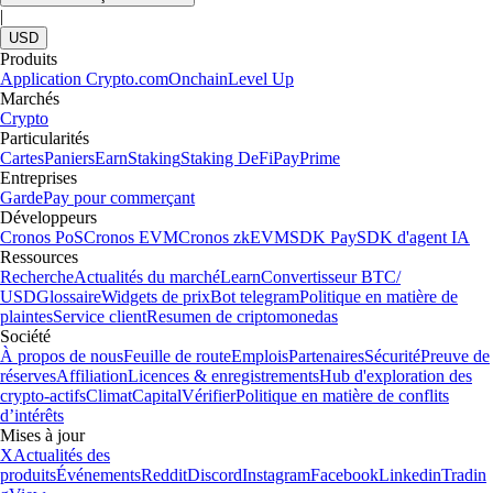
|
USD
Produits
Application Crypto.com
Onchain
Level Up
Marchés
Crypto
Particularités
Cartes
Paniers
Earn
Staking
Staking DeFi
Pay
Prime
Entreprises
Garde
Pay pour commerçant
Développeurs
Cronos PoS
Cronos EVM
Cronos zkEVM
SDK Pay
SDK d'agent IA
Ressources
Recherche
Actualités du marché
Learn
Convertisseur BTC/
USD
Glossaire
Widgets de prix
Bot telegram
Politique en matière de
plaintes
Service client
Resumen de criptomonedas
Société
À propos de nous
Feuille de route
Emplois
Partenaires
Sécurité
Preuve de
réserves
Affiliation
Licences & enregistrements
Hub d'exploration des
crypto-actifs
Climat
Capital
Vérifier
Politique en matière de conflits
d’intérêts
Mises à jour
X
Actualités des
produits
Événements
Reddit
Discord
Instagram
Facebook
Linkedin
Tradin