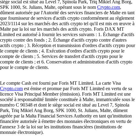
siège social est situé au Level 7, Spinola Park, Triq Mikiel Ang Borg,
SPK 1000, St. Julians, Malte, opérant sous le nom
Crypto.com
,
dûment autorisée par l'Autorité des services financiers de Malte en tant
que fournisseur de services d'actifs crypto conformément au règlement
2023/1114 sur les marchés des actifs crypto tel qu'il est mis en œuvre à
Malte par la loi sur les marchés des actifs crypto. Foris DAX MT
Limited est autorisé à fournir les services suivants : 1. Échange d'actifs
crypto contre des fonds ; 2. Échange d'actifs crypto contre d'autres
actifs crypto ; 3. Réception et transmission d'ordres d'actifs crypto pour
le compte de clients ; 4. Exécution d'ordres d'actifs crypto pour le
compte de clients ; 5. Services de transfert d'actifs crypto pour le
compte de clients ; et 6. Conservation et administration d'actifs crypto
pour le compte de clients.
Le compte Cash est fourni par Foris MT Limited. La carte Visa
Crypto.com
est émise et promue par Foris MT Limited en vertu de sa
licence Visa Principal Member (émission). Foris MT Limited est une
société à responsabilité limitée constituée à Malte, immatriculée sous le
numéro C 90348 et dont le siège social est situé au Level 7, Spinola
Park, Triq Mikiel Ang Borg, SPK 1000, St. Julians, Malte, dûment
agréée par la Malta Financial Services Authority en tant qu'institution
financière autorisée à émettre des monnaies électroniques en vertu de
l'annexe 3 de la loi sur les institutions financières (institutions de
monnaie électronique).