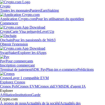
Crypto
Toutes les monnaies
Paniers
Earn
Staking
Application Crypto.com
Pour les utilisateurs du quotidien
Commencer
Crypto
Carte Visa prépayée
Level Up
Onchain
Pour les passionnés de Web3
Obtenir l'extension
Swap
Staker
Explorer les dApps
Pay
Pour commerçants
Inscription commerçant
Terminal de paiement
SDK Pay
Plug-ins e-commerce
Prédictions
Cronos
Layer 1 compatible EVM
Explorez Cronos
Cronos PoS
Cronos EVM
Cronos zkEVM
SDK d'agent IA
Explorer
Affiliation
Institutions
Garde
Crypto.com
À propos de nous
Actualités de la société
Actualités des