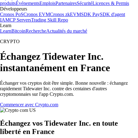
produits
Événements
Emplois
Partenaires
Sécurité
Licences & Permis
Développeurs
Cronos PoS
Cronos EVM
Cronos zkEVM
SDK Pay
SDK d'agent
IA
MCP Servers
Trading Skill Repo
Learn
Learn
Bitcoin
Recherche
Actualités du marché
CRYPTO
Échangez Tidewater Inc.
instantanément en France
Échanger vos cryptos doit être simple. Bonne nouvelle : échangez
rapidement Tidewater Inc. contre des centaines d'autres
cryptomonnaies sur l'app Crypto.com.
Commencer avec Crypto.com
Échangez vos Tidewater Inc. en toute
liberté en France