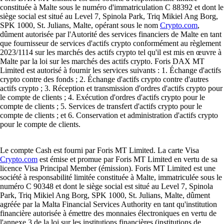
constituée à Malte sous le numéro d'immatriculation C 88392 et dont le
siège social est situé au Level 7, Spinola Park, Triq Mikiel Ang Borg,
SPK 1000, St. Julians, Malte, opérant sous le nom
Crypto.com
,
dûment autorisée par l'Autorité des services financiers de Malte en tant
que fournisseur de services d'actifs crypto conformément au règlement
2023/1114 sur les marchés des actifs crypto tel qu'il est mis en œuvre à
Malte par la loi sur les marchés des actifs crypto. Foris DAX MT
Limited est autorisé à fournir les services suivants : 1. Échange d'actifs
crypto contre des fonds ; 2. Échange d'actifs crypto contre d'autres
actifs crypto ; 3. Réception et transmission d'ordres d'actifs crypto pour
le compte de clients ; 4. Exécution d'ordres d'actifs crypto pour le
compte de clients ; 5. Services de transfert d'actifs crypto pour le
compte de clients ; et 6. Conservation et administration d'actifs crypto
pour le compte de clients.
Le compte Cash est fourni par Foris MT Limited. La carte Visa
Crypto.com
est émise et promue par Foris MT Limited en vertu de sa
licence Visa Principal Member (émission). Foris MT Limited est une
société à responsabilité limitée constituée à Malte, immatriculée sous le
numéro C 90348 et dont le siège social est situé au Level 7, Spinola
Park, Triq Mikiel Ang Borg, SPK 1000, St. Julians, Malte, dûment
agréée par la Malta Financial Services Authority en tant qu'institution
financière autorisée à émettre des monnaies électroniques en vertu de
l'annexe 3 de la loi sur les institutions financières (institutions de