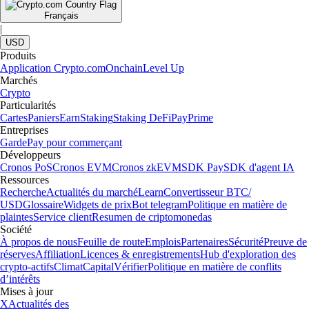
Français
|
USD
Produits
Application Crypto.com
Onchain
Level Up
Marchés
Crypto
Particularités
Cartes
Paniers
Earn
Staking
Staking DeFi
Pay
Prime
Entreprises
Garde
Pay pour commerçant
Développeurs
Cronos PoS
Cronos EVM
Cronos zkEVM
SDK Pay
SDK d'agent IA
Ressources
Recherche
Actualités du marché
Learn
Convertisseur BTC/
USD
Glossaire
Widgets de prix
Bot telegram
Politique en matière de
plaintes
Service client
Resumen de criptomonedas
Société
À propos de nous
Feuille de route
Emplois
Partenaires
Sécurité
Preuve de
réserves
Affiliation
Licences & enregistrements
Hub d'exploration des
crypto-actifs
Climat
Capital
Vérifier
Politique en matière de conflits
d’intérêts
Mises à jour
X
Actualités des