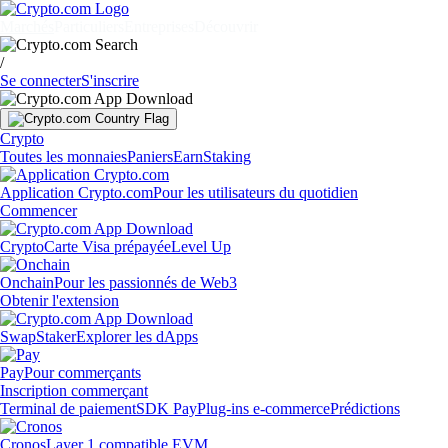
Marchés
Particuliers
Entreprises
Découvrir
/
Se connecter
S'inscrire
Crypto
Toutes les monnaies
Paniers
Earn
Staking
Application Crypto.com
Pour les utilisateurs du quotidien
Commencer
Crypto
Carte Visa prépayée
Level Up
Onchain
Pour les passionnés de Web3
Obtenir l'extension
Swap
Staker
Explorer les dApps
Pay
Pour commerçants
Inscription commerçant
Terminal de paiement
SDK Pay
Plug-ins e-commerce
Prédictions
Cronos
Layer 1 compatible EVM