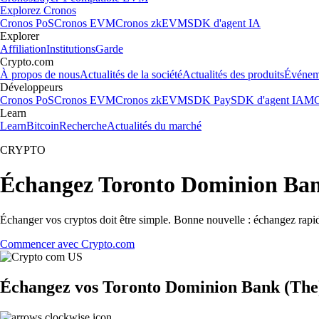
Explorez Cronos
Cronos PoS
Cronos EVM
Cronos zkEVM
SDK d'agent IA
Explorer
Affiliation
Institutions
Garde
Crypto.com
À propos de nous
Actualités de la société
Actualités des produits
Événem
Développeurs
Cronos PoS
Cronos EVM
Cronos zkEVM
SDK Pay
SDK d'agent IA
MC
Learn
Learn
Bitcoin
Recherche
Actualités du marché
CRYPTO
Échangez Toronto Dominion Ban
Échanger vos cryptos doit être simple. Bonne nouvelle : échangez rap
Commencer avec Crypto.com
Échangez vos Toronto Dominion Bank (The) 