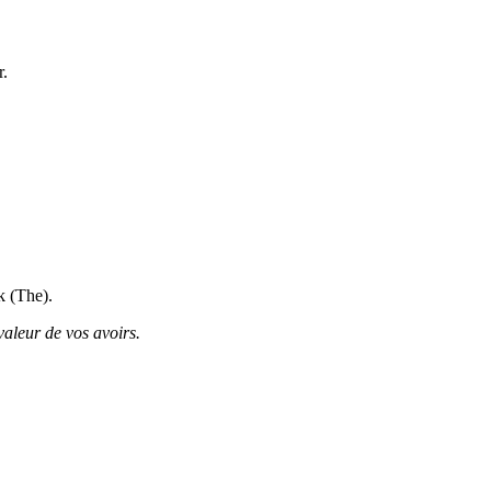
r.
k (The).
valeur de vos avoirs.