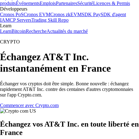
produits
Événements
Emplois
Partenaires
Sécurité
Licences & Permis
Développeurs
Cronos PoS
Cronos EVM
Cronos zkEVM
SDK Pay
SDK d'agent
IA
MCP Servers
Trading Skill Repo
Learn
Learn
Bitcoin
Recherche
Actualités du marché
CRYPTO
Échangez AT&T Inc.
instantanément en France
Échanger vos cryptos doit être simple. Bonne nouvelle : échangez
rapidement AT&T Inc. contre des centaines d'autres cryptomonnaies
sur l'app Crypto.com.
Commencer avec Crypto.com
Échangez vos AT&T Inc. en toute liberté en
France