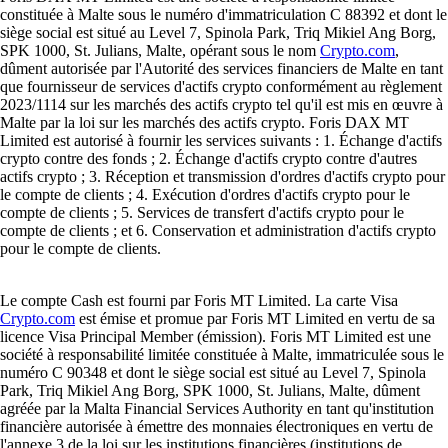
constituée à Malte sous le numéro d'immatriculation C 88392 et dont le
siège social est situé au Level 7, Spinola Park, Triq Mikiel Ang Borg,
SPK 1000, St. Julians, Malte, opérant sous le nom
Crypto.com
,
dûment autorisée par l'Autorité des services financiers de Malte en tant
que fournisseur de services d'actifs crypto conformément au règlement
2023/1114 sur les marchés des actifs crypto tel qu'il est mis en œuvre à
Malte par la loi sur les marchés des actifs crypto. Foris DAX MT
Limited est autorisé à fournir les services suivants : 1. Échange d'actifs
crypto contre des fonds ; 2. Échange d'actifs crypto contre d'autres
actifs crypto ; 3. Réception et transmission d'ordres d'actifs crypto pour
le compte de clients ; 4. Exécution d'ordres d'actifs crypto pour le
compte de clients ; 5. Services de transfert d'actifs crypto pour le
compte de clients ; et 6. Conservation et administration d'actifs crypto
pour le compte de clients.
Le compte Cash est fourni par Foris MT Limited. La carte Visa
Crypto.com
est émise et promue par Foris MT Limited en vertu de sa
licence Visa Principal Member (émission). Foris MT Limited est une
société à responsabilité limitée constituée à Malte, immatriculée sous le
numéro C 90348 et dont le siège social est situé au Level 7, Spinola
Park, Triq Mikiel Ang Borg, SPK 1000, St. Julians, Malte, dûment
agréée par la Malta Financial Services Authority en tant qu'institution
financière autorisée à émettre des monnaies électroniques en vertu de
l'annexe 3 de la loi sur les institutions financières (institutions de