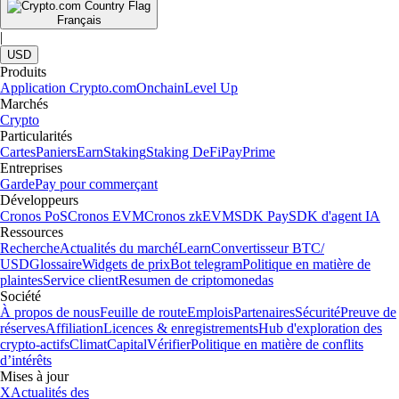
Français
|
USD
Produits
Application Crypto.com
Onchain
Level Up
Marchés
Crypto
Particularités
Cartes
Paniers
Earn
Staking
Staking DeFi
Pay
Prime
Entreprises
Garde
Pay pour commerçant
Développeurs
Cronos PoS
Cronos EVM
Cronos zkEVM
SDK Pay
SDK d'agent IA
Ressources
Recherche
Actualités du marché
Learn
Convertisseur BTC/
USD
Glossaire
Widgets de prix
Bot telegram
Politique en matière de
plaintes
Service client
Resumen de criptomonedas
Société
À propos de nous
Feuille de route
Emplois
Partenaires
Sécurité
Preuve de
réserves
Affiliation
Licences & enregistrements
Hub d'exploration des
crypto-actifs
Climat
Capital
Vérifier
Politique en matière de conflits
d’intérêts
Mises à jour
X
Actualités des