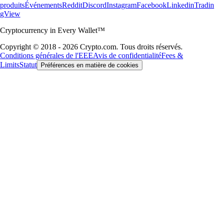
produits
Événements
Reddit
Discord
Instagram
Facebook
Linkedin
Tradin
gView
Cryptocurrency in Every Wallet™
Copyright © 2018 - 2026 Crypto.com. Tous droits réservés.
Conditions générales de l'EEE
Avis de confidentialité
Fees &
Limits
Statut
Préférences en matière de cookies