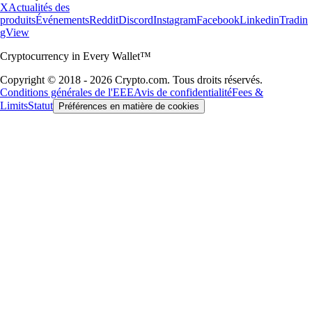
X
Actualités des
produits
Événements
Reddit
Discord
Instagram
Facebook
Linkedin
Tradin
gView
Cryptocurrency in Every Wallet™
Copyright © 2018 - 2026 Crypto.com. Tous droits réservés.
Conditions générales de l'EEE
Avis de confidentialité
Fees &
Limits
Statut
Préférences en matière de cookies