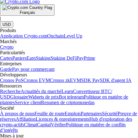
Français
|
USD
Produits
Application Crypto.com
Onchain
Level Up
Marchés
Crypto
Particularités
Cartes
Paniers
Earn
Staking
Staking DeFi
Pay
Prime
Entreprises
Garde
Pay pour commerçant
Développeurs
Cronos PoS
Cronos EVM
Cronos zkEVM
SDK Pay
SDK d'agent IA
Ressources
Recherche
Actualités du marché
Learn
Convertisseur BTC/
USD
Glossaire
Widgets de prix
Bot telegram
Politique en matière de
plaintes
Service client
Resumen de criptomonedas
Société
À propos de nous
Feuille de route
Emplois
Partenaires
Sécurité
Preuve de
réserves
Affiliation
Licences & enregistrements
Hub d'exploration des
crypto-actifs
Climat
Capital
Vérifier
Politique en matière de conflits
d’intérêts
Mises à jour