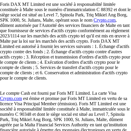
Foris DAX MT Limited est une société à responsabilité limitée
constituée à Malte sous le numéro d'immatriculation C 88392 et dont le
siège social est situé au Level 7, Spinola Park, Triq Mikiel Ang Borg,
SPK 1000, St. Julians, Malte, opérant sous le nom
Crypto.com
,
dûment autorisée par l'Autorité des services financiers de Malte en tant
que fournisseur de services d'actifs crypto conformément au règlement
2023/1114 sur les marchés des actifs crypto tel qu'il est mis en œuvre à
Malte par la loi sur les marchés des actifs crypto. Foris DAX MT
Limited est autorisé à fournir les services suivants : 1. Échange d'actifs
crypto contre des fonds ; 2. Échange d'actifs crypto contre d'autres
actifs crypto ; 3. Réception et transmission d'ordres d'actifs crypto pour
le compte de clients ; 4. Exécution d'ordres d'actifs crypto pour le
compte de clients ; 5. Services de transfert d'actifs crypto pour le
compte de clients ; et 6. Conservation et administration d'actifs crypto
pour le compte de clients.
Le compte Cash est fourni par Foris MT Limited. La carte Visa
Crypto.com
est émise et promue par Foris MT Limited en vertu de sa
licence Visa Principal Member (émission). Foris MT Limited est une
société à responsabilité limitée constituée à Malte, immatriculée sous le
numéro C 90348 et dont le siège social est situé au Level 7, Spinola
Park, Triq Mikiel Ang Borg, SPK 1000, St. Julians, Malte, dûment
agréée par la Malta Financial Services Authority en tant qu'institution
financière autorisée à émettre des monnaies électroniques en vertu de