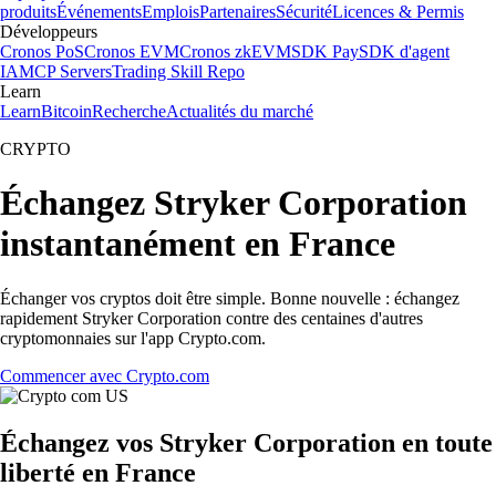
produits
Événements
Emplois
Partenaires
Sécurité
Licences & Permis
Développeurs
Cronos PoS
Cronos EVM
Cronos zkEVM
SDK Pay
SDK d'agent
IA
MCP Servers
Trading Skill Repo
Learn
Learn
Bitcoin
Recherche
Actualités du marché
CRYPTO
Échangez Stryker Corporation
instantanément en France
Échanger vos cryptos doit être simple. Bonne nouvelle : échangez
rapidement Stryker Corporation contre des centaines d'autres
cryptomonnaies sur l'app Crypto.com.
Commencer avec Crypto.com
Échangez vos Stryker Corporation en toute
liberté en France