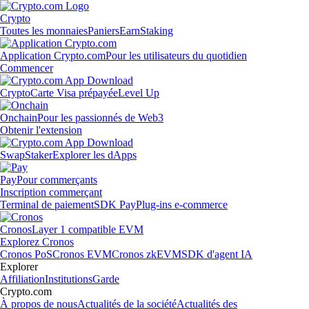
Crypto
Toutes les monnaies
Paniers
Earn
Staking
Application Crypto.com
Pour les utilisateurs du quotidien
Commencer
Crypto
Carte Visa prépayée
Level Up
Onchain
Pour les passionnés de Web3
Obtenir l'extension
Swap
Staker
Explorer les dApps
Pay
Pour commerçants
Inscription commerçant
Terminal de paiement
SDK Pay
Plug-ins e-commerce
Cronos
Layer 1 compatible EVM
Explorez Cronos
Cronos PoS
Cronos EVM
Cronos zkEVM
SDK d'agent IA
Explorer
Affiliation
Institutions
Garde
Crypto.com
À propos de nous
Actualités de la société
Actualités des