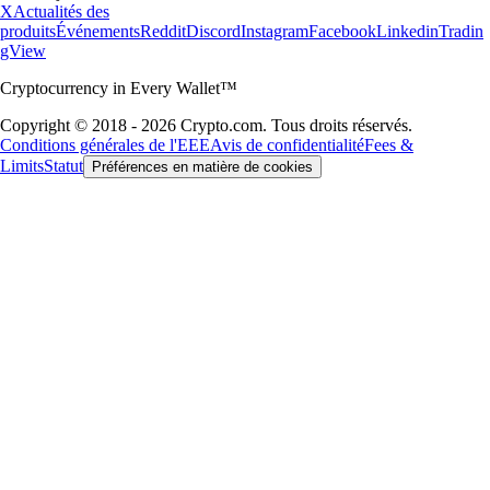
X
Actualités des
produits
Événements
Reddit
Discord
Instagram
Facebook
Linkedin
Tradin
gView
Cryptocurrency in Every Wallet™
Copyright © 2018 - 2026 Crypto.com. Tous droits réservés.
Conditions générales de l'EEE
Avis de confidentialité
Fees &
Limits
Statut
Préférences en matière de cookies