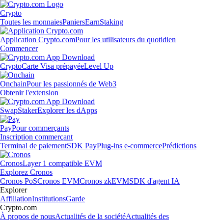
Crypto
Toutes les monnaies
Paniers
Earn
Staking
Application Crypto.com
Pour les utilisateurs du quotidien
Commencer
Crypto
Carte Visa prépayée
Level Up
Onchain
Pour les passionnés de Web3
Obtenir l'extension
Swap
Staker
Explorer les dApps
Pay
Pour commerçants
Inscription commerçant
Terminal de paiement
SDK Pay
Plug-ins e-commerce
Prédictions
Cronos
Layer 1 compatible EVM
Explorez Cronos
Cronos PoS
Cronos EVM
Cronos zkEVM
SDK d'agent IA
Explorer
Affiliation
Institutions
Garde
Crypto.com
À propos de nous
Actualités de la société
Actualités des