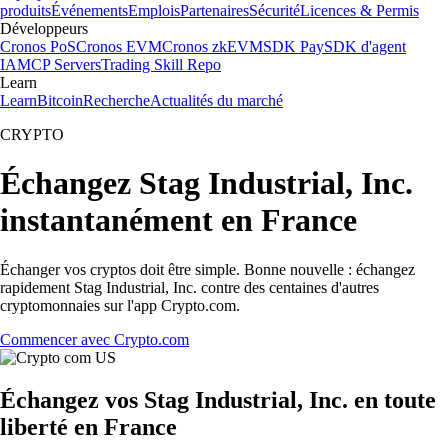
produits
Événements
Emplois
Partenaires
Sécurité
Licences & Permis
Développeurs
Cronos PoS
Cronos EVM
Cronos zkEVM
SDK Pay
SDK d'agent
IA
MCP Servers
Trading Skill Repo
Learn
Learn
Bitcoin
Recherche
Actualités du marché
CRYPTO
Échangez Stag Industrial, Inc.
instantanément en France
Échanger vos cryptos doit être simple. Bonne nouvelle : échangez
rapidement Stag Industrial, Inc. contre des centaines d'autres
cryptomonnaies sur l'app Crypto.com.
Commencer avec Crypto.com
Échangez vos Stag Industrial, Inc. en toute
liberté en France