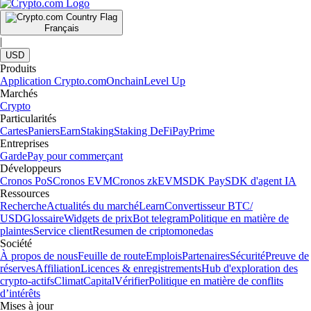
Français
|
USD
Produits
Application Crypto.com
Onchain
Level Up
Marchés
Crypto
Particularités
Cartes
Paniers
Earn
Staking
Staking DeFi
Pay
Prime
Entreprises
Garde
Pay pour commerçant
Développeurs
Cronos PoS
Cronos EVM
Cronos zkEVM
SDK Pay
SDK d'agent IA
Ressources
Recherche
Actualités du marché
Learn
Convertisseur BTC/
USD
Glossaire
Widgets de prix
Bot telegram
Politique en matière de
plaintes
Service client
Resumen de criptomonedas
Société
À propos de nous
Feuille de route
Emplois
Partenaires
Sécurité
Preuve de
réserves
Affiliation
Licences & enregistrements
Hub d'exploration des
crypto-actifs
Climat
Capital
Vérifier
Politique en matière de conflits
d’intérêts
Mises à jour