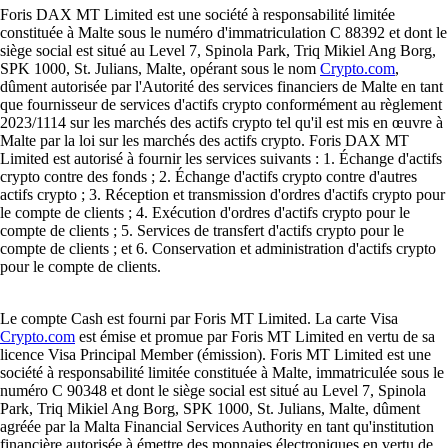
Foris DAX MT Limited est une société à responsabilité limitée
constituée à Malte sous le numéro d'immatriculation C 88392 et dont le
siège social est situé au Level 7, Spinola Park, Triq Mikiel Ang Borg,
SPK 1000, St. Julians, Malte, opérant sous le nom
Crypto.com
,
dûment autorisée par l'Autorité des services financiers de Malte en tant
que fournisseur de services d'actifs crypto conformément au règlement
2023/1114 sur les marchés des actifs crypto tel qu'il est mis en œuvre à
Malte par la loi sur les marchés des actifs crypto. Foris DAX MT
Limited est autorisé à fournir les services suivants : 1. Échange d'actifs
crypto contre des fonds ; 2. Échange d'actifs crypto contre d'autres
actifs crypto ; 3. Réception et transmission d'ordres d'actifs crypto pour
le compte de clients ; 4. Exécution d'ordres d'actifs crypto pour le
compte de clients ; 5. Services de transfert d'actifs crypto pour le
compte de clients ; et 6. Conservation et administration d'actifs crypto
pour le compte de clients.
Le compte Cash est fourni par Foris MT Limited. La carte Visa
Crypto.com
est émise et promue par Foris MT Limited en vertu de sa
licence Visa Principal Member (émission). Foris MT Limited est une
société à responsabilité limitée constituée à Malte, immatriculée sous le
numéro C 90348 et dont le siège social est situé au Level 7, Spinola
Park, Triq Mikiel Ang Borg, SPK 1000, St. Julians, Malte, dûment
agréée par la Malta Financial Services Authority en tant qu'institution
financière autorisée à émettre des monnaies électroniques en vertu de