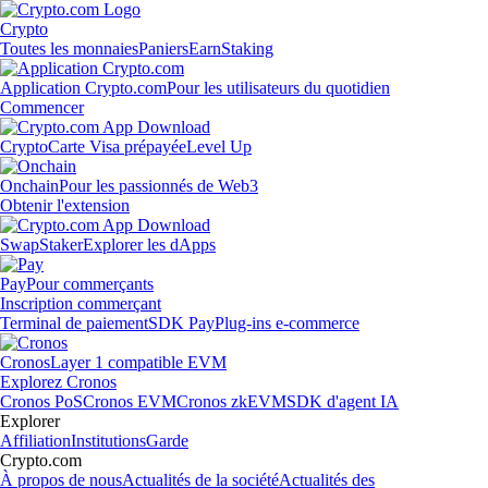
Crypto
Toutes les monnaies
Paniers
Earn
Staking
Application Crypto.com
Pour les utilisateurs du quotidien
Commencer
Crypto
Carte Visa prépayée
Level Up
Onchain
Pour les passionnés de Web3
Obtenir l'extension
Swap
Staker
Explorer les dApps
Pay
Pour commerçants
Inscription commerçant
Terminal de paiement
SDK Pay
Plug-ins e-commerce
Cronos
Layer 1 compatible EVM
Explorez Cronos
Cronos PoS
Cronos EVM
Cronos zkEVM
SDK d'agent IA
Explorer
Affiliation
Institutions
Garde
Crypto.com
À propos de nous
Actualités de la société
Actualités des