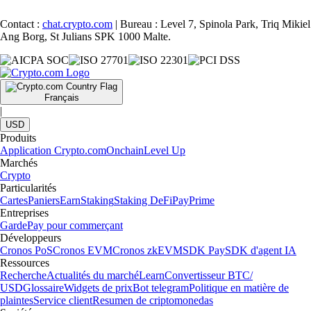
Contact :
chat.crypto.com
| Bureau : Level 7, Spinola Park, Triq Mikiel
Ang Borg, St Julians SPK 1000 Malte.
Français
|
USD
Produits
Application Crypto.com
Onchain
Level Up
Marchés
Crypto
Particularités
Cartes
Paniers
Earn
Staking
Staking DeFi
Pay
Prime
Entreprises
Garde
Pay pour commerçant
Développeurs
Cronos PoS
Cronos EVM
Cronos zkEVM
SDK Pay
SDK d'agent IA
Ressources
Recherche
Actualités du marché
Learn
Convertisseur BTC/
USD
Glossaire
Widgets de prix
Bot telegram
Politique en matière de
plaintes
Service client
Resumen de criptomonedas