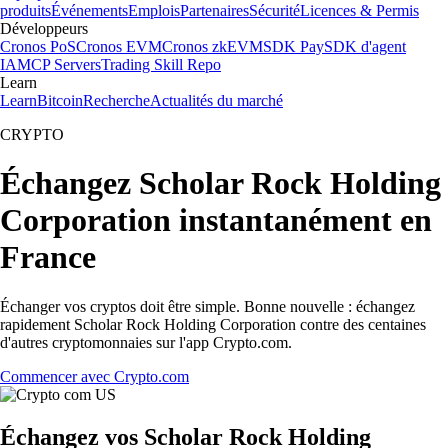
produits
Événements
Emplois
Partenaires
Sécurité
Licences & Permis
Développeurs
Cronos PoS
Cronos EVM
Cronos zkEVM
SDK Pay
SDK d'agent
IA
MCP Servers
Trading Skill Repo
Learn
Learn
Bitcoin
Recherche
Actualités du marché
CRYPTO
Échangez Scholar Rock Holding
Corporation instantanément en
France
Échanger vos cryptos doit être simple. Bonne nouvelle : échangez
rapidement Scholar Rock Holding Corporation contre des centaines
d'autres cryptomonnaies sur l'app Crypto.com.
Commencer avec Crypto.com
Échangez vos Scholar Rock Holding