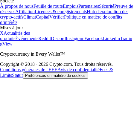
Société
À propos de nous
Feuille de route
Emplois
Partenaires
Sécurité
Preuve de
réserves
Affiliation
Licences & enregistrements
Hub d'exploration des
crypto-actifs
Climat
Capital
Vérifier
Politique en matière de conflits
d’intérêts
Mises à jour
X
Actualités des
produits
Événements
Reddit
Discord
Instagram
Facebook
Linkedin
Tradin
gView
Cryptocurrency in Every Wallet™
Copyright © 2018 - 2026 Crypto.com. Tous droits réservés.
Conditions générales de l'EEE
Avis de confidentialité
Fees &
Limits
Statut
Préférences en matière de cookies