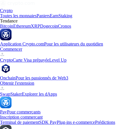
Crypto
Toutes les monnaies
Paniers
Earn
Staking
Tendance
Bitcoin
Ethereum
XRP
Dogecoin
Cronos
Application Crypto.com
Pour les utilisateurs du quotidien
Commencer
Crypto
Carte Visa prépayée
Level Up
Onchain
Pour les passionnés de Web3
Obtenir l'extension
Swap
Staker
Explorer les dApps
Pay
Pour commerçants
Inscription commerçant
Terminal de paiement
SDK Pay
Plug-ins e-commerce
Prédictions