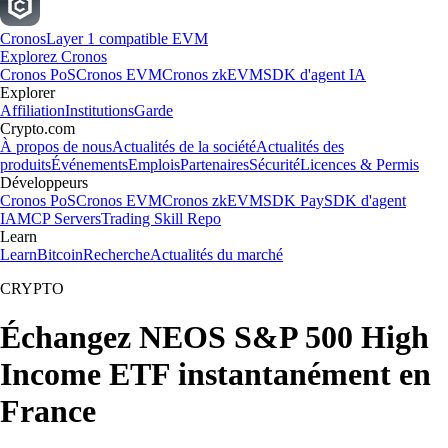
Cronos
Layer 1 compatible EVM
Explorez Cronos
Cronos PoS
Cronos EVM
Cronos zkEVM
SDK d'agent IA
Explorer
Affiliation
Institutions
Garde
Crypto.com
À propos de nous
Actualités de la société
Actualités des
produits
Événements
Emplois
Partenaires
Sécurité
Licences & Permis
Développeurs
Cronos PoS
Cronos EVM
Cronos zkEVM
SDK Pay
SDK d'agent
IA
MCP Servers
Trading Skill Repo
Learn
Learn
Bitcoin
Recherche
Actualités du marché
CRYPTO
Échangez NEOS S&P 500 High
Income ETF instantanément en
France