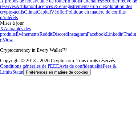
À propos de nous
Feuille de route
Emplois
Partenaires
Sécurité
Preuve de
réserves
Affiliation
Licences & enregistrements
Hub d'exploration des
crypto-actifs
Climat
Capital
Vérifier
Politique en matière de conflits
d’intérêts
Mises à jour
X
Actualités des
produits
Événements
Reddit
Discord
Instagram
Facebook
Linkedin
Tradin
gView
Cryptocurrency in Every Wallet™
Copyright © 2018 - 2026 Crypto.com. Tous droits réservés.
Conditions générales de l'EEE
Avis de confidentialité
Fees &
Limits
Statut
Préférences en matière de cookies