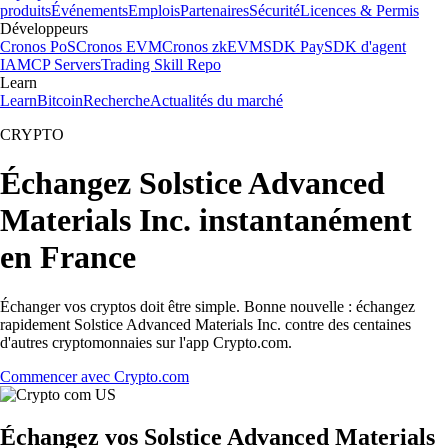
produits
Événements
Emplois
Partenaires
Sécurité
Licences & Permis
Développeurs
Cronos PoS
Cronos EVM
Cronos zkEVM
SDK Pay
SDK d'agent
IA
MCP Servers
Trading Skill Repo
Learn
Learn
Bitcoin
Recherche
Actualités du marché
CRYPTO
Échangez Solstice Advanced
Materials Inc. instantanément
en France
Échanger vos cryptos doit être simple. Bonne nouvelle : échangez
rapidement Solstice Advanced Materials Inc. contre des centaines
d'autres cryptomonnaies sur l'app Crypto.com.
Commencer avec Crypto.com
Échangez vos Solstice Advanced Materials