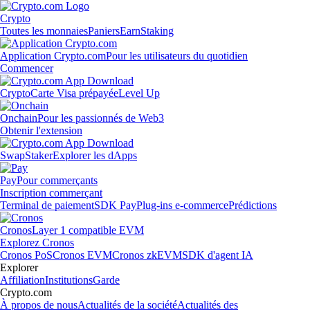
Crypto
Toutes les monnaies
Paniers
Earn
Staking
Application Crypto.com
Pour les utilisateurs du quotidien
Commencer
Crypto
Carte Visa prépayée
Level Up
Onchain
Pour les passionnés de Web3
Obtenir l'extension
Swap
Staker
Explorer les dApps
Pay
Pour commerçants
Inscription commerçant
Terminal de paiement
SDK Pay
Plug-ins e-commerce
Prédictions
Cronos
Layer 1 compatible EVM
Explorez Cronos
Cronos PoS
Cronos EVM
Cronos zkEVM
SDK d'agent IA
Explorer
Affiliation
Institutions
Garde
Crypto.com
À propos de nous
Actualités de la société
Actualités des