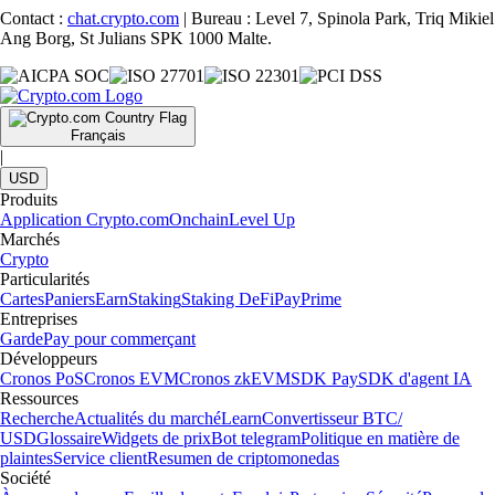
Contact :
chat.crypto.com
| Bureau : Level 7, Spinola Park, Triq Mikiel
Ang Borg, St Julians SPK 1000 Malte.
Français
|
USD
Produits
Application Crypto.com
Onchain
Level Up
Marchés
Crypto
Particularités
Cartes
Paniers
Earn
Staking
Staking DeFi
Pay
Prime
Entreprises
Garde
Pay pour commerçant
Développeurs
Cronos PoS
Cronos EVM
Cronos zkEVM
SDK Pay
SDK d'agent IA
Ressources
Recherche
Actualités du marché
Learn
Convertisseur BTC/
USD
Glossaire
Widgets de prix
Bot telegram
Politique en matière de
plaintes
Service client
Resumen de criptomonedas
Société