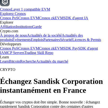
Cronos
Layer 1 compatible EVM
Explorez Cronos
Cronos PoS
Cronos EVM
Cronos zkEVM
SDK d'agent IA
Explorer
Affiliation
Institutions
Garde
Crypto.com
À propos de nous
Actualités de la société
Actualités des
produits
Événements
Emplois
Partenaires
Sécurité
Licences & Permis
Développeurs
Cronos PoS
Cronos EVM
Cronos zkEVM
SDK Pay
SDK d'agent
IA
MCP Servers
Trading Skill Repo
Learn
Learn
Bitcoin
Recherche
Actualités du marché
CRYPTO
Échangez Sandisk Corporation
instantanément en France
Échanger vos cryptos doit être simple. Bonne nouvelle : échangez
rapidement Sandisk Corporation contre des centaines d'autres