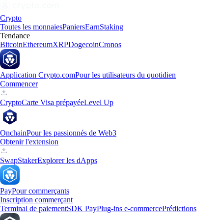
Crypto
Toutes les monnaies
Paniers
Earn
Staking
Tendance
Bitcoin
Ethereum
XRP
Dogecoin
Cronos
Application Crypto.com
Pour les utilisateurs du quotidien
Commencer
Crypto
Carte Visa prépayée
Level Up
Onchain
Pour les passionnés de Web3
Obtenir l'extension
Swap
Staker
Explorer les dApps
Pay
Pour commerçants
Inscription commerçant
Terminal de paiement
SDK Pay
Plug-ins e-commerce
Prédictions