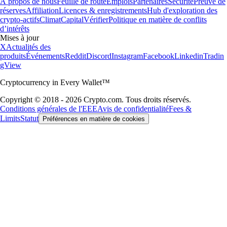
À propos de nous
Feuille de route
Emplois
Partenaires
Sécurité
Preuve de
réserves
Affiliation
Licences & enregistrements
Hub d'exploration des
crypto-actifs
Climat
Capital
Vérifier
Politique en matière de conflits
d’intérêts
Mises à jour
X
Actualités des
produits
Événements
Reddit
Discord
Instagram
Facebook
Linkedin
Tradin
gView
Cryptocurrency in Every Wallet™
Copyright © 2018 - 2026 Crypto.com. Tous droits réservés.
Conditions générales de l'EEE
Avis de confidentialité
Fees &
Limits
Statut
Préférences en matière de cookies