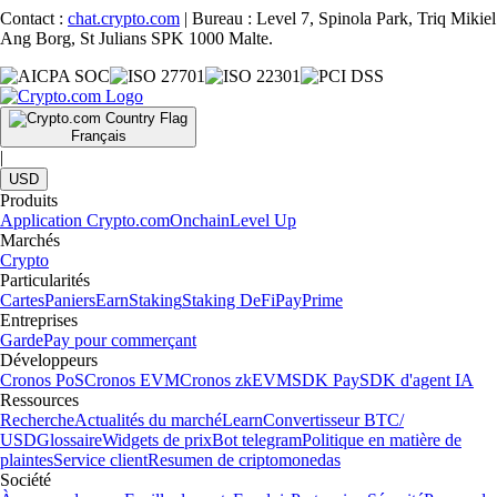
Contact :
chat.crypto.com
| Bureau : Level 7, Spinola Park, Triq Mikiel
Ang Borg, St Julians SPK 1000 Malte.
Français
|
USD
Produits
Application Crypto.com
Onchain
Level Up
Marchés
Crypto
Particularités
Cartes
Paniers
Earn
Staking
Staking DeFi
Pay
Prime
Entreprises
Garde
Pay pour commerçant
Développeurs
Cronos PoS
Cronos EVM
Cronos zkEVM
SDK Pay
SDK d'agent IA
Ressources
Recherche
Actualités du marché
Learn
Convertisseur BTC/
USD
Glossaire
Widgets de prix
Bot telegram
Politique en matière de
plaintes
Service client
Resumen de criptomonedas
Société