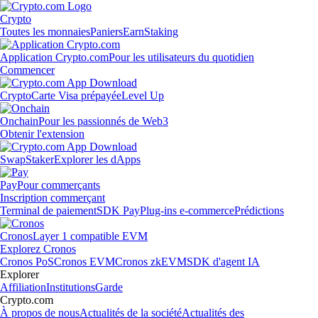
Crypto
Toutes les monnaies
Paniers
Earn
Staking
Application Crypto.com
Pour les utilisateurs du quotidien
Commencer
Crypto
Carte Visa prépayée
Level Up
Onchain
Pour les passionnés de Web3
Obtenir l'extension
Swap
Staker
Explorer les dApps
Pay
Pour commerçants
Inscription commerçant
Terminal de paiement
SDK Pay
Plug-ins e-commerce
Prédictions
Cronos
Layer 1 compatible EVM
Explorez Cronos
Cronos PoS
Cronos EVM
Cronos zkEVM
SDK d'agent IA
Explorer
Affiliation
Institutions
Garde
Crypto.com
À propos de nous
Actualités de la société
Actualités des