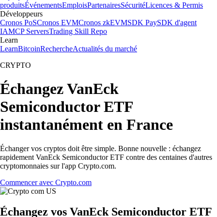
produits
Événements
Emplois
Partenaires
Sécurité
Licences & Permis
Développeurs
Cronos PoS
Cronos EVM
Cronos zkEVM
SDK Pay
SDK d'agent
IA
MCP Servers
Trading Skill Repo
Learn
Learn
Bitcoin
Recherche
Actualités du marché
CRYPTO
Échangez VanEck
Semiconductor ETF
instantanément en France
Échanger vos cryptos doit être simple. Bonne nouvelle : échangez
rapidement VanEck Semiconductor ETF contre des centaines d'autres
cryptomonnaies sur l'app Crypto.com.
Commencer avec Crypto.com
Échangez vos VanEck Semiconductor ETF