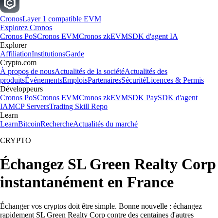
Cronos
Layer 1 compatible EVM
Explorez Cronos
Cronos PoS
Cronos EVM
Cronos zkEVM
SDK d'agent IA
Explorer
Affiliation
Institutions
Garde
Crypto.com
À propos de nous
Actualités de la société
Actualités des
produits
Événements
Emplois
Partenaires
Sécurité
Licences & Permis
Développeurs
Cronos PoS
Cronos EVM
Cronos zkEVM
SDK Pay
SDK d'agent
IA
MCP Servers
Trading Skill Repo
Learn
Learn
Bitcoin
Recherche
Actualités du marché
CRYPTO
Échangez SL Green Realty Corp
instantanément en France
Échanger vos cryptos doit être simple. Bonne nouvelle : échangez
rapidement SL Green Realty Corp contre des centaines d'autres