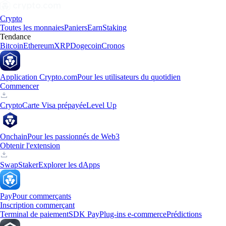
Crypto
Toutes les monnaies
Paniers
Earn
Staking
Tendance
Bitcoin
Ethereum
XRP
Dogecoin
Cronos
Application Crypto.com
Pour les utilisateurs du quotidien
Commencer
Crypto
Carte Visa prépayée
Level Up
Onchain
Pour les passionnés de Web3
Obtenir l'extension
Swap
Staker
Explorer les dApps
Pay
Pour commerçants
Inscription commerçant
Terminal de paiement
SDK Pay
Plug-ins e-commerce
Prédictions