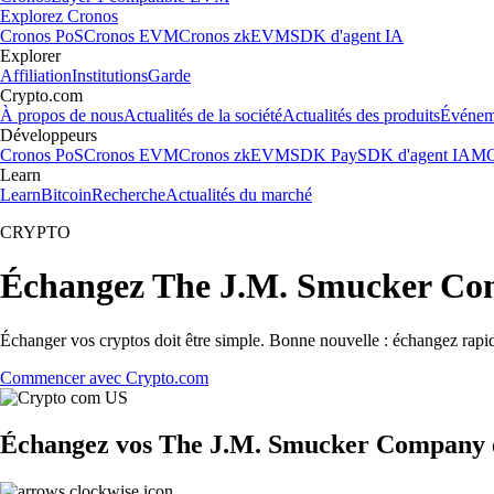
Explorez Cronos
Cronos PoS
Cronos EVM
Cronos zkEVM
SDK d'agent IA
Explorer
Affiliation
Institutions
Garde
Crypto.com
À propos de nous
Actualités de la société
Actualités des produits
Événem
Développeurs
Cronos PoS
Cronos EVM
Cronos zkEVM
SDK Pay
SDK d'agent IA
MC
Learn
Learn
Bitcoin
Recherche
Actualités du marché
CRYPTO
Échangez The J.M. Smucker Co
Échanger vos cryptos doit être simple. Bonne nouvelle : échangez ra
Commencer avec Crypto.com
Échangez vos The J.M. Smucker Company en