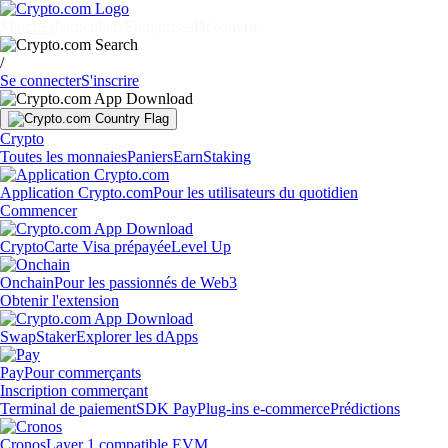
Marchés
Particuliers
Entreprises
Découvrir
/
Se connecter
S'inscrire
Crypto
Toutes les monnaies
Paniers
Earn
Staking
Application Crypto.com
Pour les utilisateurs du quotidien
Commencer
Crypto
Carte Visa prépayée
Level Up
Onchain
Pour les passionnés de Web3
Obtenir l'extension
Swap
Staker
Explorer les dApps
Pay
Pour commerçants
Inscription commerçant
Terminal de paiement
SDK Pay
Plug-ins e-commerce
Prédictions
Cronos
Layer 1 compatible EVM