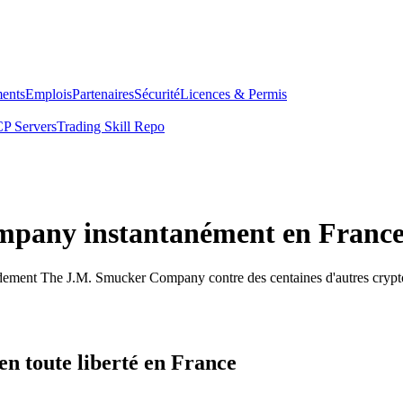
ents
Emplois
Partenaires
Sécurité
Licences & Permis
P Servers
Trading Skill Repo
mpany instantanément en Franc
pidement The J.M. Smucker Company contre des centaines d'autres cryp
 toute liberté en France