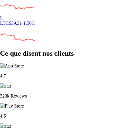
L
LTC
$
39.31
-1.56
%
Ce que disent nos clients
4.7
320k Reviews
4.5