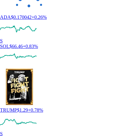
ADA
$
0.170042
+
0.26
%
S
SOL
$
66.46
+
0.83
%
TRUMP
$
1.29
+
0.78
%
S