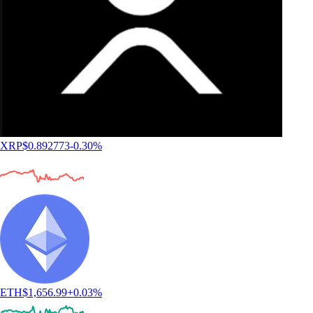
XRP
$
0.892773
-0.30
%
ETH
$
1,656.99
+
0.03
%