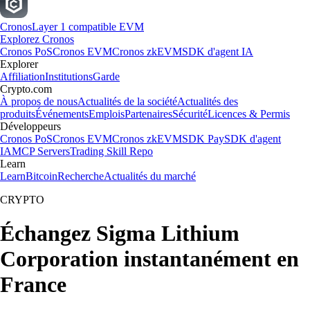
Cronos
Layer 1 compatible EVM
Explorez Cronos
Cronos PoS
Cronos EVM
Cronos zkEVM
SDK d'agent IA
Explorer
Affiliation
Institutions
Garde
Crypto.com
À propos de nous
Actualités de la société
Actualités des
produits
Événements
Emplois
Partenaires
Sécurité
Licences & Permis
Développeurs
Cronos PoS
Cronos EVM
Cronos zkEVM
SDK Pay
SDK d'agent
IA
MCP Servers
Trading Skill Repo
Learn
Learn
Bitcoin
Recherche
Actualités du marché
CRYPTO
Échangez Sigma Lithium
Corporation instantanément en
France