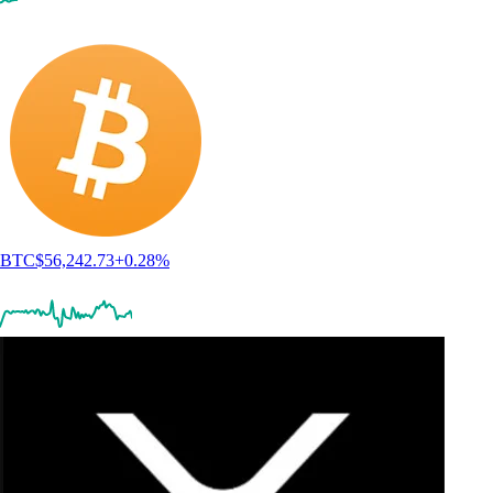
BTC
$
56,242.73
+
0.28
%