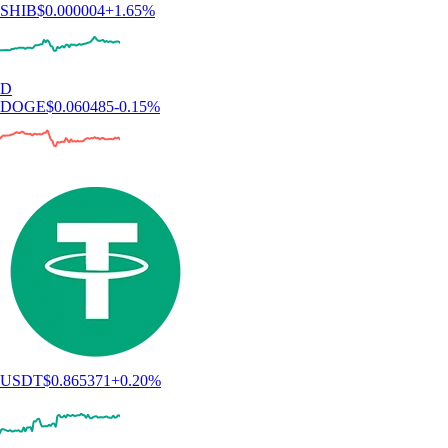
SHIB
$
0.000004
+
1.65
%
D
DOGE
$
0.060485
-0.15
%
USDT
$
0.865371
+
0.20
%