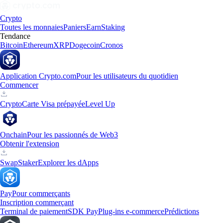
Crypto
Toutes les monnaies
Paniers
Earn
Staking
Tendance
Bitcoin
Ethereum
XRP
Dogecoin
Cronos
Application Crypto.com
Pour les utilisateurs du quotidien
Commencer
Crypto
Carte Visa prépayée
Level Up
Onchain
Pour les passionnés de Web3
Obtenir l'extension
Swap
Staker
Explorer les dApps
Pay
Pour commerçants
Inscription commerçant
Terminal de paiement
SDK Pay
Plug-ins e-commerce
Prédictions