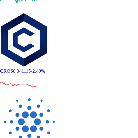
CRO
$
0.041115
-2.40
%