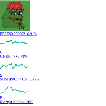
PEPE
$
0.000002
+
0.91
%
U
UNI
$
3.47
+
0.73
%
S
SUSHI
$
0.144115
+
1.45
%
R
RVN
$
0.00309
-0.26
%