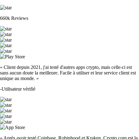
XRP
$
0.896929
-2.66
%