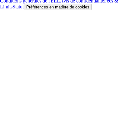
SUSHI
$
0.14455
+
8.88
%
Ce que disent nos clients
4.7
320k Reviews
4.5
660k Reviews