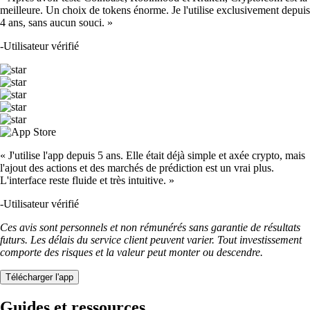
ETH
$
1,650.21
-0.15
%
CRO
$
0.046209
-1.21
%