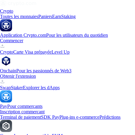
Crypto
Toutes les monnaies
Paniers
Earn
Staking
Application Crypto.com
Pour les utilisateurs du quotidien
Commencer
Crypto
Carte Visa prépayée
Level Up
Onchain
Pour les passionnés de Web3
Obtenir l'extension
Swap
Staker
Explorer les dApps
Pay
Pour commerçants
Inscription commerçant
Terminal de paiement
SDK Pay
Plug-ins e-commerce
Prédictions