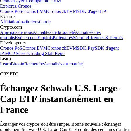
Cronos
Layer 1 compatible EVM
Explorez Cronos
Cronos PoS
Cronos EVM
Cronos zkEVM
SDK d'agent IA
Explorer
Affiliation
Institutions
Garde
Crypto.com
À propos de nous
Actualités de la société
Actualités des
produits
Événements
Emplois
Partenaires
Sécurité
Licences & Permis
Développeurs
Cronos PoS
Cronos EVM
Cronos zkEVM
SDK Pay
SDK d'agent
IA
MCP Servers
Trading Skill Repo
Learn
Learn
Bitcoin
Recherche
Actualités du marché
CRYPTO
Échangez Schwab U.S. Large-
Cap ETF instantanément en
France
Échanger vos cryptos doit être simple. Bonne nouvelle : échangez
rapidement Schwab U.S. Large-Cap ETF contre des centaines d'autres