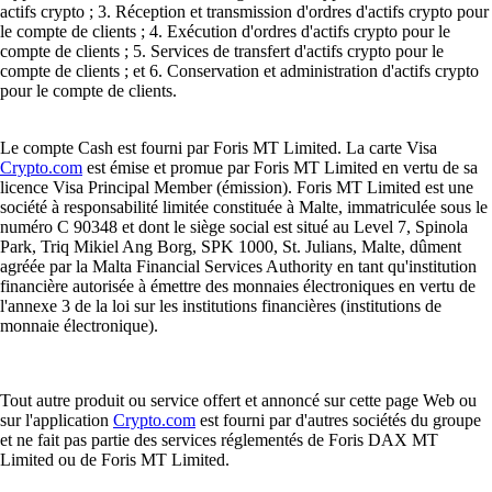
LTC
$
39.41
+
0.62
%