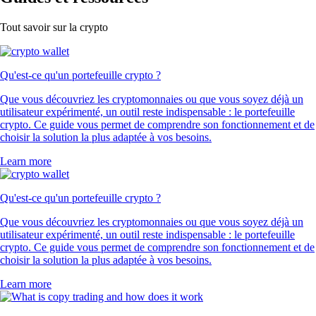
ADA
$
0.1772
+
7.32
%