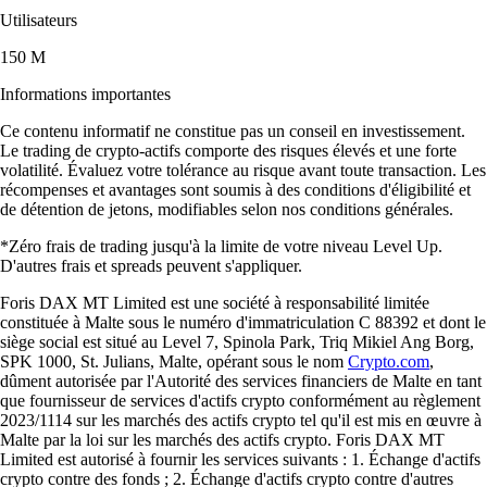
SHIB
$
0.000004
-4.28
%
USDT
$
0.865611
-0.01
%