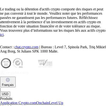
UNI
$
3.48
-1.40
%
PEPE
$
0.000002
-2.14
%