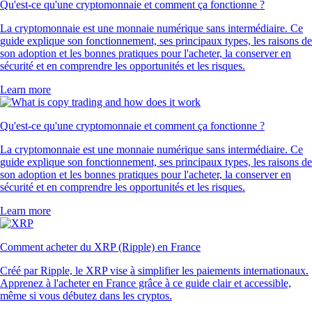
TRUMP
$
1.28
+
1.04
%