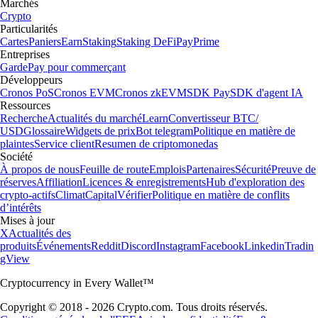
XLM
$
0.139968
-2.78
%
POL
$
0.064937
+
0.26
%