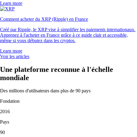
SOL
$
63.09
-1.63
%
DOGE
$
0.059815
-1.38
%