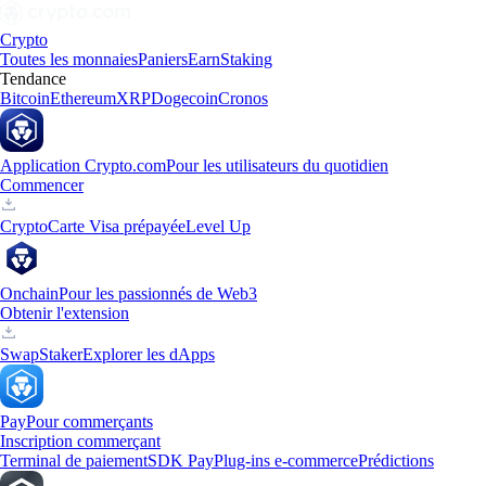
Crypto
Toutes les monnaies
Paniers
Earn
Staking
Tendance
Bitcoin
Ethereum
XRP
Dogecoin
Cronos
Application Crypto.com
Pour les utilisateurs du quotidien
Commencer
Crypto
Carte Visa prépayée
Level Up
Onchain
Pour les passionnés de Web3
Obtenir l'extension
Swap
Staker
Explorer les dApps
Pay
Pour commerçants
Inscription commerçant
Terminal de paiement
SDK Pay
Plug-ins e-commerce
Prédictions