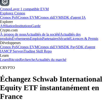
Cronos
Layer 1 compatible EVM
Explorez Cronos
Cronos PoS
Cronos EVM
Cronos zkEVM
SDK d'agent IA
Explorer
Affiliation
Institutions
Garde
Crypto.com
À propos de nous
Actualités de la société
Actualités des
produits
Événements
Emplois
Partenaires
Sécurité
Licences & Permis
Développeurs
Cronos PoS
Cronos EVM
Cronos zkEVM
SDK Pay
SDK d'agent
IA
MCP Servers
Trading Skill Repo
Learn
Learn
Bitcoin
Recherche
Actualités du marché
CRYPTO
Échangez Schwab International
Equity ETF instantanément en
France