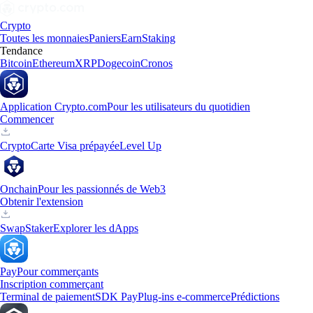
Crypto
Toutes les monnaies
Paniers
Earn
Staking
Tendance
Bitcoin
Ethereum
XRP
Dogecoin
Cronos
Application Crypto.com
Pour les utilisateurs du quotidien
Commencer
Crypto
Carte Visa prépayée
Level Up
Onchain
Pour les passionnés de Web3
Obtenir l'extension
Swap
Staker
Explorer les dApps
Pay
Pour commerçants
Inscription commerçant
Terminal de paiement
SDK Pay
Plug-ins e-commerce
Prédictions