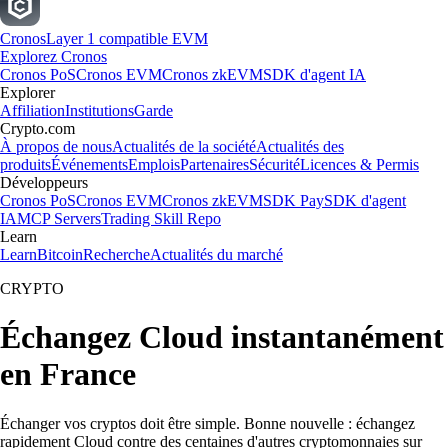
Cronos
Layer 1 compatible EVM
Explorez Cronos
Cronos PoS
Cronos EVM
Cronos zkEVM
SDK d'agent IA
Explorer
Affiliation
Institutions
Garde
Crypto.com
À propos de nous
Actualités de la société
Actualités des
produits
Événements
Emplois
Partenaires
Sécurité
Licences & Permis
Développeurs
Cronos PoS
Cronos EVM
Cronos zkEVM
SDK Pay
SDK d'agent
IA
MCP Servers
Trading Skill Repo
Learn
Learn
Bitcoin
Recherche
Actualités du marché
CRYPTO
Échangez Cloud instantanément
en France
Échanger vos cryptos doit être simple. Bonne nouvelle : échangez
rapidement Cloud contre des centaines d'autres cryptomonnaies sur