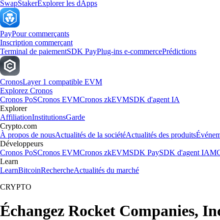
Swap
Staker
Explorer les dApps
Pay
Pour commerçants
Inscription commerçant
Terminal de paiement
SDK Pay
Plug-ins e-commerce
Prédictions
Cronos
Layer 1 compatible EVM
Explorez Cronos
Cronos PoS
Cronos EVM
Cronos zkEVM
SDK d'agent IA
Explorer
Affiliation
Institutions
Garde
Crypto.com
À propos de nous
Actualités de la société
Actualités des produits
Événem
Développeurs
Cronos PoS
Cronos EVM
Cronos zkEVM
SDK Pay
SDK d'agent IA
MC
Learn
Learn
Bitcoin
Recherche
Actualités du marché
CRYPTO
Échangez Rocket Companies, Inc