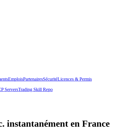
ents
Emplois
Partenaires
Sécurité
Licences & Permis
P Servers
Trading Skill Repo
. instantanément en France