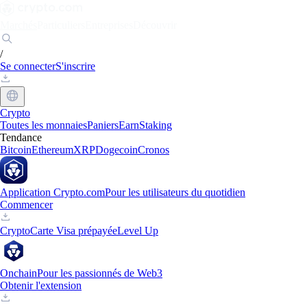
Marchés
Particuliers
Entreprises
Découvrir
/
Se connecter
S'inscrire
Crypto
Toutes les monnaies
Paniers
Earn
Staking
Tendance
Bitcoin
Ethereum
XRP
Dogecoin
Cronos
Application Crypto.com
Pour les utilisateurs du quotidien
Commencer
Crypto
Carte Visa prépayée
Level Up
Onchain
Pour les passionnés de Web3
Obtenir l'extension