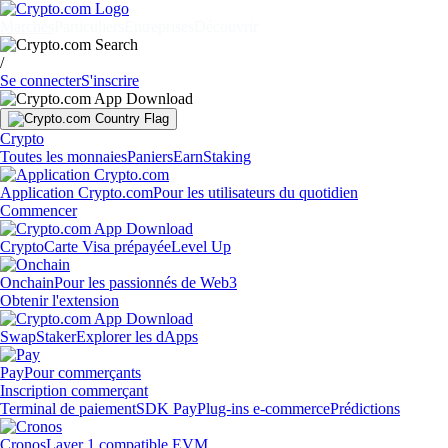
Marchés
Particuliers
Entreprises
Découvrir
/
Se connecter
S'inscrire
Crypto
Toutes les monnaies
Paniers
Earn
Staking
Application Crypto.com
Pour les utilisateurs du quotidien
Commencer
Crypto
Carte Visa prépayée
Level Up
Onchain
Pour les passionnés de Web3
Obtenir l'extension
Swap
Staker
Explorer les dApps
Pay
Pour commerçants
Inscription commerçant
Terminal de paiement
SDK Pay
Plug-ins e-commerce
Prédictions
Cronos
Layer 1 compatible EVM