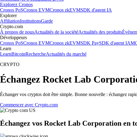
Explorez Cronos
Cronos PoS
Cronos EVM
Cronos zkEVM
SDK d'agent IA
Explorer
Affiliation
Institutions
Garde
Crypto.com
À propos de nous
Actualités de la société
Actualités des produits
Événem
Développeurs
Cronos PoS
Cronos EVM
Cronos zkEVM
SDK Pay
SDK d'agent IA
MC
Learn
Learn
Bitcoin
Recherche
Actualités du marché
CRYPTO
Échangez Rocket Lab Corporati
Échanger vos cryptos doit être simple. Bonne nouvelle : échangez rap
Commencer avec Crypto.com
Échangez vos Rocket Lab Corporation en to