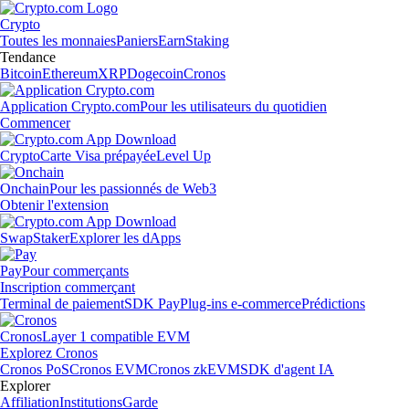
Crypto
Toutes les monnaies
Paniers
Earn
Staking
Tendance
Bitcoin
Ethereum
XRP
Dogecoin
Cronos
Application Crypto.com
Pour les utilisateurs du quotidien
Commencer
Crypto
Carte Visa prépayée
Level Up
Onchain
Pour les passionnés de Web3
Obtenir l'extension
Swap
Staker
Explorer les dApps
Pay
Pour commerçants
Inscription commerçant
Terminal de paiement
SDK Pay
Plug-ins e-commerce
Prédictions
Cronos
Layer 1 compatible EVM
Explorez Cronos
Cronos PoS
Cronos EVM
Cronos zkEVM
SDK d'agent IA
Explorer
Affiliation
Institutions
Garde