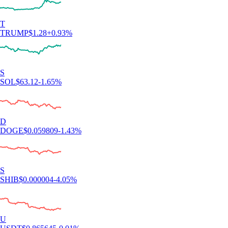
T
TRUMP
$
1.28
+
0.93
%
S
SOL
$
63.12
-1.65
%
D
DOGE
$
0.059809
-1.43
%
S
SHIB
$
0.000004
-4.05
%
U