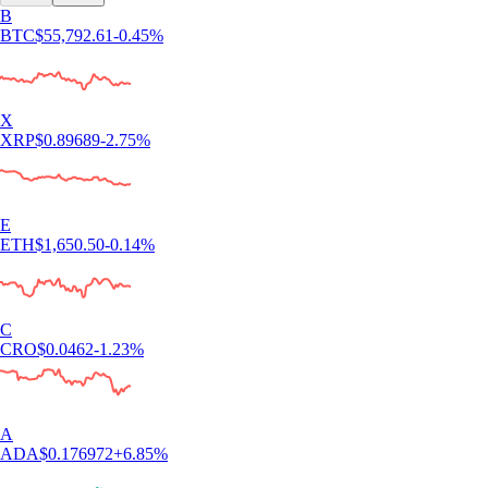
B
BTC
$
55,792.61
-0.45
%
X
XRP
$
0.89689
-2.75
%
E
ETH
$
1,650.50
-0.14
%
C
CRO
$
0.0462
-1.23
%
A
ADA
$
0.176972
+
6.85
%