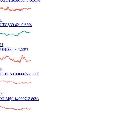
USDT
$
0.865645
-0.01
%
L
LTC
$
39.42
+
0.63
%
U
UNI
$
3.48
-1.53
%
P
PEPE
$
0.000002
-2.35
%
X
XLM
$
0.140007
-2.80
%