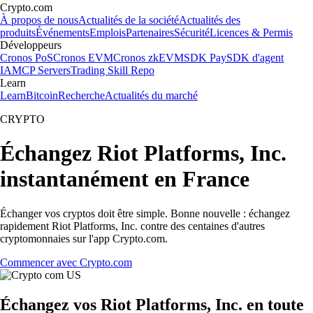
Crypto.com
À propos de nous
Actualités de la société
Actualités des
produits
Événements
Emplois
Partenaires
Sécurité
Licences & Permis
Développeurs
Cronos PoS
Cronos EVM
Cronos zkEVM
SDK Pay
SDK d'agent
IA
MCP Servers
Trading Skill Repo
Learn
Learn
Bitcoin
Recherche
Actualités du marché
CRYPTO
Échangez Riot Platforms, Inc.
instantanément en France
Échanger vos cryptos doit être simple. Bonne nouvelle : échangez
rapidement Riot Platforms, Inc. contre des centaines d'autres
cryptomonnaies sur l'app Crypto.com.
Commencer avec Crypto.com
Échangez vos Riot Platforms, Inc. en toute