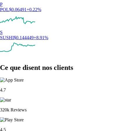
P
POL
$
0.06491
+
0.22
%
S
SUSHI
$
0.144449
+
8.91
%
Ce que disent nos clients
4.7
320k Reviews
4.5