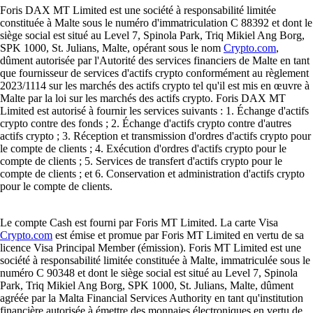
Foris DAX MT Limited est une société à responsabilité limitée
constituée à Malte sous le numéro d'immatriculation C 88392 et dont le
siège social est situé au Level 7, Spinola Park, Triq Mikiel Ang Borg,
SPK 1000, St. Julians, Malte, opérant sous le nom
Crypto.com
,
dûment autorisée par l'Autorité des services financiers de Malte en tant
que fournisseur de services d'actifs crypto conformément au règlement
2023/1114 sur les marchés des actifs crypto tel qu'il est mis en œuvre à
Malte par la loi sur les marchés des actifs crypto. Foris DAX MT
Limited est autorisé à fournir les services suivants : 1. Échange d'actifs
crypto contre des fonds ; 2. Échange d'actifs crypto contre d'autres
actifs crypto ; 3. Réception et transmission d'ordres d'actifs crypto pour
le compte de clients ; 4. Exécution d'ordres d'actifs crypto pour le
compte de clients ; 5. Services de transfert d'actifs crypto pour le
compte de clients ; et 6. Conservation et administration d'actifs crypto
pour le compte de clients.
Le compte Cash est fourni par Foris MT Limited. La carte Visa
Crypto.com
est émise et promue par Foris MT Limited en vertu de sa
licence Visa Principal Member (émission). Foris MT Limited est une
société à responsabilité limitée constituée à Malte, immatriculée sous le
numéro C 90348 et dont le siège social est situé au Level 7, Spinola
Park, Triq Mikiel Ang Borg, SPK 1000, St. Julians, Malte, dûment
agréée par la Malta Financial Services Authority en tant qu'institution
financière autorisée à émettre des monnaies électroniques en vertu de