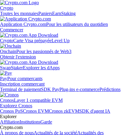
Crypto
Toutes les monnaies
Paniers
Earn
Staking
Application Crypto.com
Pour les utilisateurs du quotidien
Commencer
Crypto
Carte Visa prépayée
Level Up
Onchain
Pour les passionnés de Web3
Obtenir l'extension
Swap
Staker
Explorer les dApps
Pay
Pour commerçants
Inscription commerçant
Terminal de paiement
SDK Pay
Plug-ins e-commerce
Prédictions
Cronos
Layer 1 compatible EVM
Explorez Cronos
Cronos PoS
Cronos EVM
Cronos zkEVM
SDK d'agent IA
Explorer
Affiliation
Institutions
Garde
Crypto.com
À propos de nous
Actualités de la société
Actualités des