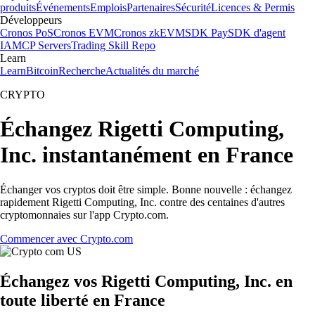
produits
Événements
Emplois
Partenaires
Sécurité
Licences & Permis
Développeurs
Cronos PoS
Cronos EVM
Cronos zkEVM
SDK Pay
SDK d'agent
IA
MCP Servers
Trading Skill Repo
Learn
Learn
Bitcoin
Recherche
Actualités du marché
CRYPTO
Échangez Rigetti Computing,
Inc. instantanément en France
Échanger vos cryptos doit être simple. Bonne nouvelle : échangez
rapidement Rigetti Computing, Inc. contre des centaines d'autres
cryptomonnaies sur l'app Crypto.com.
Commencer avec Crypto.com
Échangez vos Rigetti Computing, Inc. en
toute liberté en France