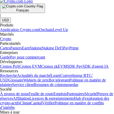
Français
|
USD
Produits
Application Crypto.com
Onchain
Level Up
Marchés
Crypto
Particularités
Cartes
Paniers
Earn
Staking
Staking DeFi
Pay
Prime
Entreprises
Garde
Pay pour commerçant
Développeurs
Cronos PoS
Cronos EVM
Cronos zkEVM
SDK Pay
SDK d'agent IA
Ressources
Recherche
Actualités du marché
Learn
Convertisseur BTC/
USD
Glossaire
Widgets de prix
Bot telegram
Politique en matière de
plaintes
Service client
Resumen de criptomonedas
Société
À propos de nous
Feuille de route
Emplois
Partenaires
Sécurité
Preuve de
réserves
Affiliation
Licences & enregistrements
Hub d'exploration des
crypto-actifs
Climat
Capital
Vérifier
Politique en matière de conflits
d’intérêts
Mises à jour