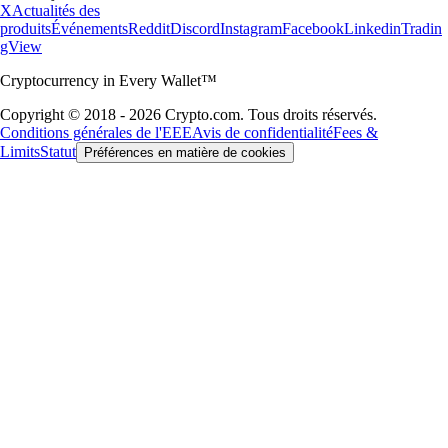
X
Actualités des
produits
Événements
Reddit
Discord
Instagram
Facebook
Linkedin
Tradin
gView
Cryptocurrency in Every Wallet™
Copyright © 2018 - 2026 Crypto.com. Tous droits réservés.
Conditions générales de l'EEE
Avis de confidentialité
Fees &
Limits
Statut
Préférences en matière de cookies