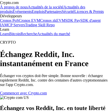
Crypto.com
À propos de nous
Actualités de la société
Actualités des
produits
Événements
Emplois
Partenaires
Sécurité
Licences & Permis
Développeurs
Cronos PoS
Cronos EVM
Cronos zkEVM
SDK Pay
SDK d'agent
IA
MCP Servers
Trading Skill Repo
Learn
Learn
Bitcoin
Recherche
Actualités du marché
CRYPTO
Échangez Reddit, Inc.
instantanément en France
Échanger vos cryptos doit être simple. Bonne nouvelle : échangez
rapidement Reddit, Inc. contre des centaines d'autres cryptomonnaies
sur l'app Crypto.com.
Commencer avec Crypto.com
Échangez vos Reddit, Inc. en toute liberté