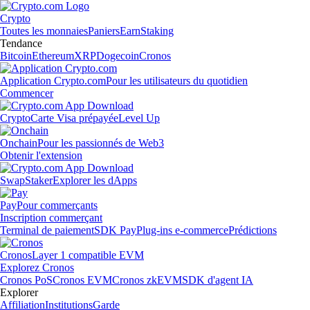
Crypto
Toutes les monnaies
Paniers
Earn
Staking
Tendance
Bitcoin
Ethereum
XRP
Dogecoin
Cronos
Application Crypto.com
Pour les utilisateurs du quotidien
Commencer
Crypto
Carte Visa prépayée
Level Up
Onchain
Pour les passionnés de Web3
Obtenir l'extension
Swap
Staker
Explorer les dApps
Pay
Pour commerçants
Inscription commerçant
Terminal de paiement
SDK Pay
Plug-ins e-commerce
Prédictions
Cronos
Layer 1 compatible EVM
Explorez Cronos
Cronos PoS
Cronos EVM
Cronos zkEVM
SDK d'agent IA
Explorer
Affiliation
Institutions
Garde