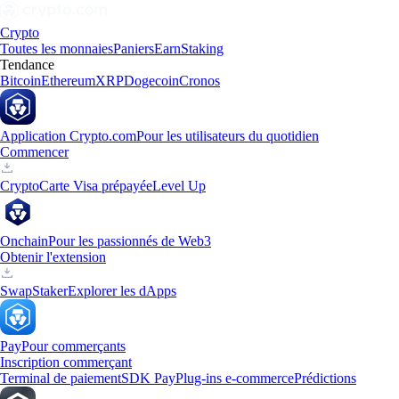
Crypto
Toutes les monnaies
Paniers
Earn
Staking
Tendance
Bitcoin
Ethereum
XRP
Dogecoin
Cronos
Application Crypto.com
Pour les utilisateurs du quotidien
Commencer
Crypto
Carte Visa prépayée
Level Up
Onchain
Pour les passionnés de Web3
Obtenir l'extension
Swap
Staker
Explorer les dApps
Pay
Pour commerçants
Inscription commerçant
Terminal de paiement
SDK Pay
Plug-ins e-commerce
Prédictions