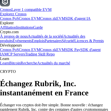
Cronos
Layer 1 compatible EVM
Explorez Cronos
Cronos PoS
Cronos EVM
Cronos zkEVM
SDK d'agent IA
Explorer
Affiliation
Institutions
Garde
Crypto.com
À propos de nous
Actualités de la société
Actualités des
produits
Événements
Emplois
Partenaires
Sécurité
Licences & Permis
Développeurs
Cronos PoS
Cronos EVM
Cronos zkEVM
SDK Pay
SDK d'agent
IA
MCP Servers
Trading Skill Repo
Learn
Learn
Bitcoin
Recherche
Actualités du marché
CRYPTO
Échangez Rubrik, Inc.
instantanément en France
Échanger vos cryptos doit être simple. Bonne nouvelle : échangez
rapidement Rubrik, Inc. contre des centaines d'autres cryptomonnaies