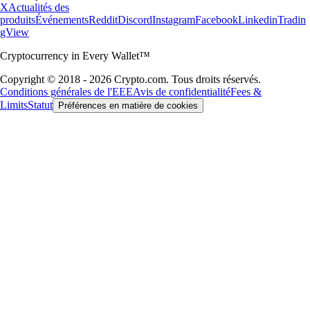
X
Actualités des
produits
Événements
Reddit
Discord
Instagram
Facebook
Linkedin
Tradin
gView
Cryptocurrency in Every Wallet™
Copyright © 2018 - 2026 Crypto.com. Tous droits réservés.
Conditions générales de l'EEE
Avis de confidentialité
Fees &
Limits
Statut
Préférences en matière de cookies