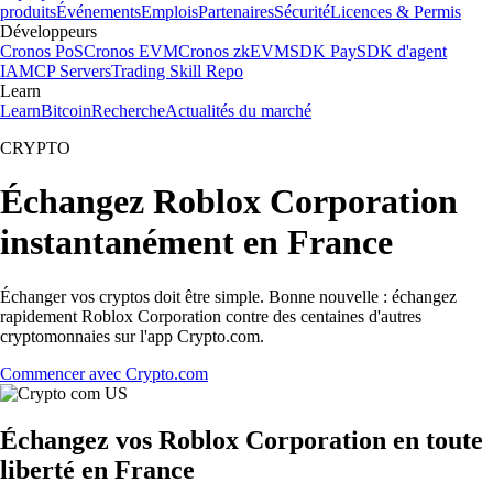
produits
Événements
Emplois
Partenaires
Sécurité
Licences & Permis
Développeurs
Cronos PoS
Cronos EVM
Cronos zkEVM
SDK Pay
SDK d'agent
IA
MCP Servers
Trading Skill Repo
Learn
Learn
Bitcoin
Recherche
Actualités du marché
CRYPTO
Échangez Roblox Corporation
instantanément en France
Échanger vos cryptos doit être simple. Bonne nouvelle : échangez
rapidement Roblox Corporation contre des centaines d'autres
cryptomonnaies sur l'app Crypto.com.
Commencer avec Crypto.com
Échangez vos Roblox Corporation en toute
liberté en France