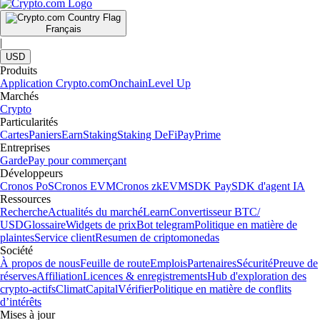
Français
|
USD
Produits
Application Crypto.com
Onchain
Level Up
Marchés
Crypto
Particularités
Cartes
Paniers
Earn
Staking
Staking DeFi
Pay
Prime
Entreprises
Garde
Pay pour commerçant
Développeurs
Cronos PoS
Cronos EVM
Cronos zkEVM
SDK Pay
SDK d'agent IA
Ressources
Recherche
Actualités du marché
Learn
Convertisseur BTC/
USD
Glossaire
Widgets de prix
Bot telegram
Politique en matière de
plaintes
Service client
Resumen de criptomonedas
Société
À propos de nous
Feuille de route
Emplois
Partenaires
Sécurité
Preuve de
réserves
Affiliation
Licences & enregistrements
Hub d'exploration des
crypto-actifs
Climat
Capital
Vérifier
Politique en matière de conflits
d’intérêts
Mises à jour