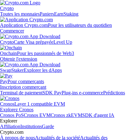
Crypto
Toutes les monnaies
Paniers
Earn
Staking
Application Crypto.com
Pour les utilisateurs du quotidien
Commencer
Crypto
Carte Visa prépayée
Level Up
Onchain
Pour les passionnés de Web3
Obtenir l'extension
Swap
Staker
Explorer les dApps
Pay
Pour commerçants
Inscription commerçant
Terminal de paiement
SDK Pay
Plug-ins e-commerce
Prédictions
Cronos
Layer 1 compatible EVM
Explorez Cronos
Cronos PoS
Cronos EVM
Cronos zkEVM
SDK d'agent IA
Explorer
Affiliation
Institutions
Garde
Crypto.com
À propos de nous
Actualités de la société
Actualités des