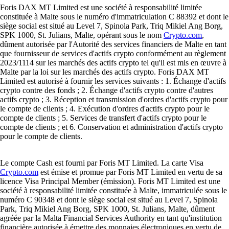
Foris DAX MT Limited est une société à responsabilité limitée
constituée à Malte sous le numéro d'immatriculation C 88392 et dont le
siège social est situé au Level 7, Spinola Park, Triq Mikiel Ang Borg,
SPK 1000, St. Julians, Malte, opérant sous le nom
Crypto.com
,
dûment autorisée par l'Autorité des services financiers de Malte en tant
que fournisseur de services d'actifs crypto conformément au règlement
2023/1114 sur les marchés des actifs crypto tel qu'il est mis en œuvre à
Malte par la loi sur les marchés des actifs crypto. Foris DAX MT
Limited est autorisé à fournir les services suivants : 1. Échange d'actifs
crypto contre des fonds ; 2. Échange d'actifs crypto contre d'autres
actifs crypto ; 3. Réception et transmission d'ordres d'actifs crypto pour
le compte de clients ; 4. Exécution d'ordres d'actifs crypto pour le
compte de clients ; 5. Services de transfert d'actifs crypto pour le
compte de clients ; et 6. Conservation et administration d'actifs crypto
pour le compte de clients.
Le compte Cash est fourni par Foris MT Limited. La carte Visa
Crypto.com
est émise et promue par Foris MT Limited en vertu de sa
licence Visa Principal Member (émission). Foris MT Limited est une
société à responsabilité limitée constituée à Malte, immatriculée sous le
numéro C 90348 et dont le siège social est situé au Level 7, Spinola
Park, Triq Mikiel Ang Borg, SPK 1000, St. Julians, Malte, dûment
agréée par la Malta Financial Services Authority en tant qu'institution
financière autorisée à émettre des monnaies électroniques en vertu de