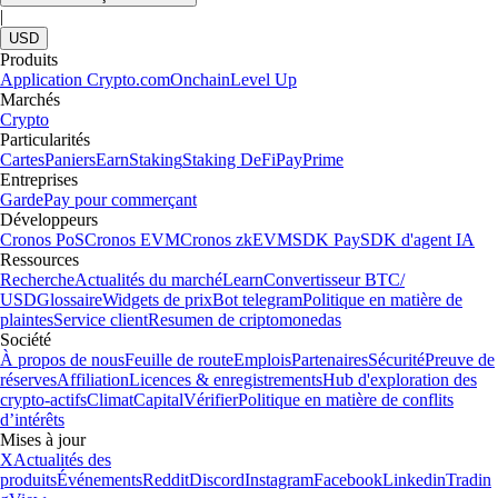
|
USD
Produits
Application Crypto.com
Onchain
Level Up
Marchés
Crypto
Particularités
Cartes
Paniers
Earn
Staking
Staking DeFi
Pay
Prime
Entreprises
Garde
Pay pour commerçant
Développeurs
Cronos PoS
Cronos EVM
Cronos zkEVM
SDK Pay
SDK d'agent IA
Ressources
Recherche
Actualités du marché
Learn
Convertisseur BTC/
USD
Glossaire
Widgets de prix
Bot telegram
Politique en matière de
plaintes
Service client
Resumen de criptomonedas
Société
À propos de nous
Feuille de route
Emplois
Partenaires
Sécurité
Preuve de
réserves
Affiliation
Licences & enregistrements
Hub d'exploration des
crypto-actifs
Climat
Capital
Vérifier
Politique en matière de conflits
d’intérêts
Mises à jour
X
Actualités des
produits
Événements
Reddit
Discord
Instagram
Facebook
Linkedin
Tradin