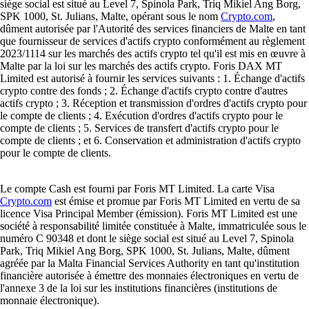
siège social est situé au Level 7, Spinola Park, Triq Mikiel Ang Borg,
SPK 1000, St. Julians, Malte, opérant sous le nom
Crypto.com
,
dûment autorisée par l'Autorité des services financiers de Malte en tant
que fournisseur de services d'actifs crypto conformément au règlement
2023/1114 sur les marchés des actifs crypto tel qu'il est mis en œuvre à
Malte par la loi sur les marchés des actifs crypto. Foris DAX MT
Limited est autorisé à fournir les services suivants : 1. Échange d'actifs
crypto contre des fonds ; 2. Échange d'actifs crypto contre d'autres
actifs crypto ; 3. Réception et transmission d'ordres d'actifs crypto pour
le compte de clients ; 4. Exécution d'ordres d'actifs crypto pour le
compte de clients ; 5. Services de transfert d'actifs crypto pour le
compte de clients ; et 6. Conservation et administration d'actifs crypto
pour le compte de clients.
Le compte Cash est fourni par Foris MT Limited. La carte Visa
Crypto.com
est émise et promue par Foris MT Limited en vertu de sa
licence Visa Principal Member (émission). Foris MT Limited est une
société à responsabilité limitée constituée à Malte, immatriculée sous le
numéro C 90348 et dont le siège social est situé au Level 7, Spinola
Park, Triq Mikiel Ang Borg, SPK 1000, St. Julians, Malte, dûment
agréée par la Malta Financial Services Authority en tant qu'institution
financière autorisée à émettre des monnaies électroniques en vertu de
l'annexe 3 de la loi sur les institutions financières (institutions de
monnaie électronique).