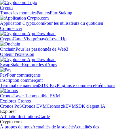
Crypto
Toutes les monnaies
Paniers
Earn
Staking
Application Crypto.com
Pour les utilisateurs du quotidien
Commencer
Crypto
Carte Visa prépayée
Level Up
Onchain
Pour les passionnés de Web3
Obtenir l'extension
Swap
Staker
Explorer les dApps
Pay
Pour commerçants
Inscription commerçant
Terminal de paiement
SDK Pay
Plug-ins e-commerce
Prédictions
Cronos
Layer 1 compatible EVM
Explorez Cronos
Cronos PoS
Cronos EVM
Cronos zkEVM
SDK d'agent IA
Explorer
Affiliation
Institutions
Garde
Crypto.com
À propos de nous
Actualités de la société
Actualités des