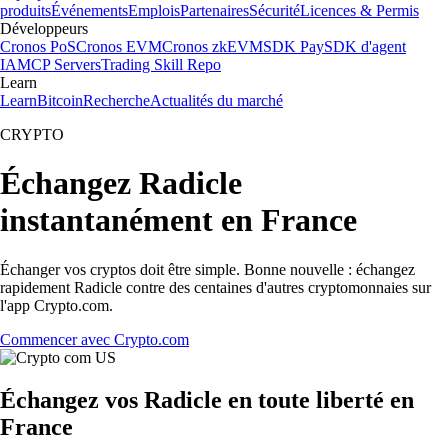
produits
Événements
Emplois
Partenaires
Sécurité
Licences & Permis
Développeurs
Cronos PoS
Cronos EVM
Cronos zkEVM
SDK Pay
SDK d'agent
IA
MCP Servers
Trading Skill Repo
Learn
Learn
Bitcoin
Recherche
Actualités du marché
CRYPTO
Échangez Radicle
instantanément en France
Échanger vos cryptos doit être simple. Bonne nouvelle : échangez
rapidement Radicle contre des centaines d'autres cryptomonnaies sur
l'app Crypto.com.
Commencer avec Crypto.com
Échangez vos Radicle en toute liberté en
France