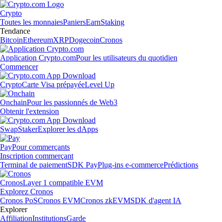
Crypto
Toutes les monnaies
Paniers
Earn
Staking
Tendance
Bitcoin
Ethereum
XRP
Dogecoin
Cronos
Application Crypto.com
Pour les utilisateurs du quotidien
Commencer
Crypto
Carte Visa prépayée
Level Up
Onchain
Pour les passionnés de Web3
Obtenir l'extension
Swap
Staker
Explorer les dApps
Pay
Pour commerçants
Inscription commerçant
Terminal de paiement
SDK Pay
Plug-ins e-commerce
Prédictions
Cronos
Layer 1 compatible EVM
Explorez Cronos
Cronos PoS
Cronos EVM
Cronos zkEVM
SDK d'agent IA
Explorer
Affiliation
Institutions
Garde