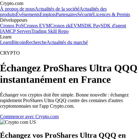
Crypto.com
À propos de nous
Actualités de la société
Actualités des
produits
Événements
Emplois
Partenaires
Sécurité
Licences & Permis
Développeurs
Cronos PoS
Cronos EVM
Cronos zkEVM
SDK Pay
SDK d'agent
IA
MCP Servers
Trading Skill Repo
Learn
Learn
Bitcoin
Recherche
Actualités du marché
CRYPTO
Échangez ProShares Ultra QQQ
instantanément en France
Échanger vos cryptos doit être simple. Bonne nouvelle : échangez
rapidement ProShares Ultra QQQ contre des centaines d'autres
cryptomonnaies sur l'app Crypto.com.
Commencer avec Crypto.com
Échangez vos ProShares Ultra QQQ en