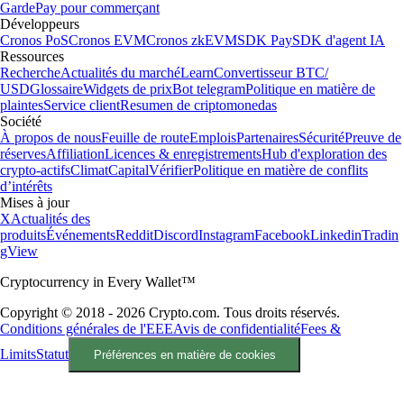
Garde
Pay pour commerçant
Développeurs
Cronos PoS
Cronos EVM
Cronos zkEVM
SDK Pay
SDK d'agent IA
Ressources
Recherche
Actualités du marché
Learn
Convertisseur BTC/
USD
Glossaire
Widgets de prix
Bot telegram
Politique en matière de
plaintes
Service client
Resumen de criptomonedas
Société
À propos de nous
Feuille de route
Emplois
Partenaires
Sécurité
Preuve de
réserves
Affiliation
Licences & enregistrements
Hub d'exploration des
crypto-actifs
Climat
Capital
Vérifier
Politique en matière de conflits
d’intérêts
Mises à jour
X
Actualités des
produits
Événements
Reddit
Discord
Instagram
Facebook
Linkedin
Tradin
gView
Cryptocurrency in Every Wallet™
Copyright © 2018 - 2026 Crypto.com. Tous droits réservés.
Conditions générales de l'EEE
Avis de confidentialité
Fees &
Limits
Statut
Préférences en matière de cookies