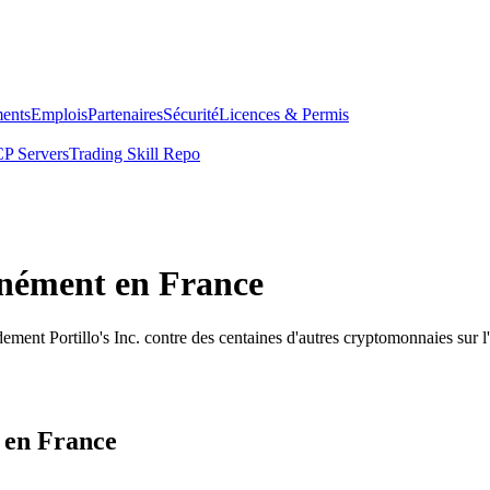
ents
Emplois
Partenaires
Sécurité
Licences & Permis
P Servers
Trading Skill Repo
tanément en France
ement Portillo's Inc. contre des centaines d'autres cryptomonnaies sur 
é en France