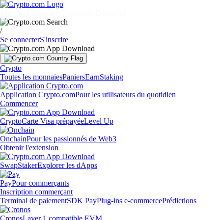
Marchés
Particuliers
Entreprises
Découvrir
/
Se connecter
S'inscrire
Crypto
Toutes les monnaies
Paniers
Earn
Staking
Application Crypto.com
Pour les utilisateurs du quotidien
Commencer
Crypto
Carte Visa prépayée
Level Up
Onchain
Pour les passionnés de Web3
Obtenir l'extension
Swap
Staker
Explorer les dApps
Pay
Pour commerçants
Inscription commerçant
Terminal de paiement
SDK Pay
Plug-ins e-commerce
Prédictions
Cronos
Layer 1 compatible EVM