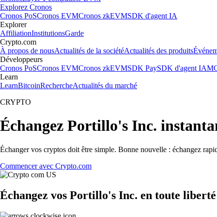
Explorez Cronos
Cronos PoS
Cronos EVM
Cronos zkEVM
SDK d'agent IA
Explorer
Affiliation
Institutions
Garde
Crypto.com
À propos de nous
Actualités de la société
Actualités des produits
Événem
Développeurs
Cronos PoS
Cronos EVM
Cronos zkEVM
SDK Pay
SDK d'agent IA
MC
Learn
Learn
Bitcoin
Recherche
Actualités du marché
CRYPTO
Échangez Portillo's Inc. instan
Échanger vos cryptos doit être simple. Bonne nouvelle : échangez rapid
Commencer avec Crypto.com
Échangez vos Portillo's Inc. en toute libert