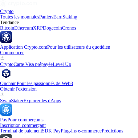
Crypto
Toutes les monnaies
Paniers
Earn
Staking
Tendance
Bitcoin
Ethereum
XRP
Dogecoin
Cronos
Application Crypto.com
Pour les utilisateurs du quotidien
Commencer
Crypto
Carte Visa prépayée
Level Up
Onchain
Pour les passionnés de Web3
Obtenir l'extension
Swap
Staker
Explorer les dApps
Pay
Pour commerçants
Inscription commerçant
Terminal de paiement
SDK Pay
Plug-ins e-commerce
Prédictions