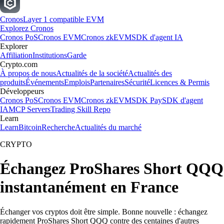
Cronos
Layer 1 compatible EVM
Explorez Cronos
Cronos PoS
Cronos EVM
Cronos zkEVM
SDK d'agent IA
Explorer
Affiliation
Institutions
Garde
Crypto.com
À propos de nous
Actualités de la société
Actualités des
produits
Événements
Emplois
Partenaires
Sécurité
Licences & Permis
Développeurs
Cronos PoS
Cronos EVM
Cronos zkEVM
SDK Pay
SDK d'agent
IA
MCP Servers
Trading Skill Repo
Learn
Learn
Bitcoin
Recherche
Actualités du marché
CRYPTO
Échangez ProShares Short QQQ
instantanément en France
Échanger vos cryptos doit être simple. Bonne nouvelle : échangez
rapidement ProShares Short QQQ contre des centaines d'autres